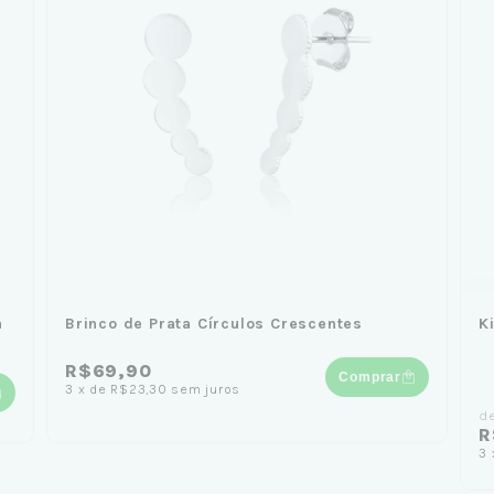
a
Brinco de Prata Círculos Crescentes
K
R$69,90
Comprar
3
x
de
R$23,30
sem juros
d
R
3