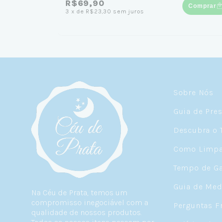
R$69,90
Comprar
3
x
de
R$23,30
sem juros
Sobre Nós
Guia de Pre
Descubra o 
Como Limpar
Tempo de Ga
Guia de Med
Na Céu de Prata, temos um
compromisso inegociável com a
Perguntas F
qualidade de nossos produtos.