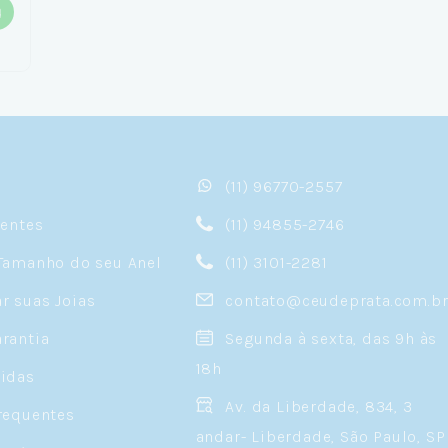
(11) 96770-2557
sentes
(11) 94855-2746
Tamanho do seu Anel
(11) 3101-2281
 suas Joias
contato@ceudeprata.com.b
rantia
Segunda à sexta, das 9h às
18h
idas
Av. da Liberdade, 834, 3
requentes
andar- Liberdade, São Paulo, SP