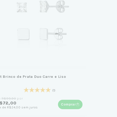
it Brinco de Prata Duo Carre e Liso
(1)
e
R$99,90
por
$72,00
Comprar
x
de
R$24,00
sem juros