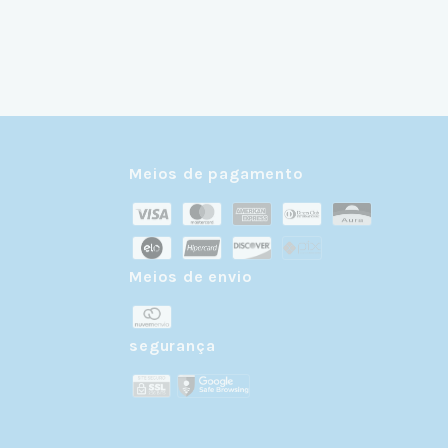
Meios de pagamento
Meios de envio
r
segurança