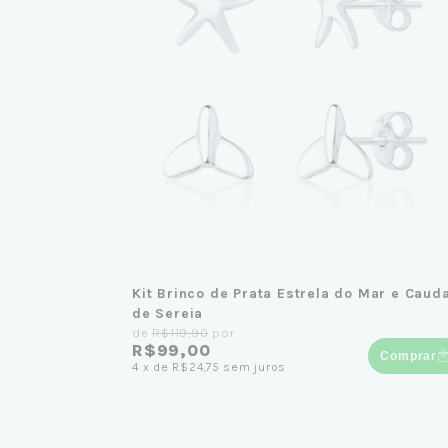
Kit Brinco de Prata Estrela do Mar e Caud
de Sereia
de
R$119,90
por
R$99,00
Comprar
4
x
de
R$24,75
sem juros