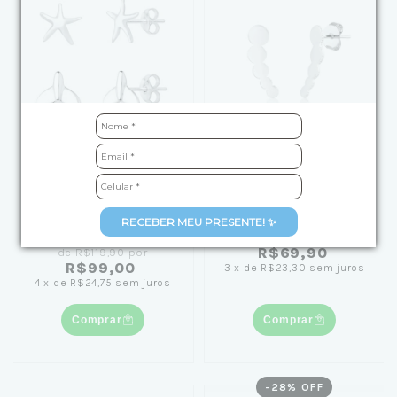
Kit Brinco de Prata
Brinco de Prata
Estrela do Mar e Cauda
Círculos Crescentes
RECEBER MEU PRESENTE! ✨
de Sereia
R$69,90
de
R$119,90
por
R$99,00
3
x
de
R$23,30
sem juros
4
x
de
R$24,75
sem juros
Comprar
Comprar
-
28
% OFF