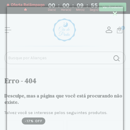
🔥 Oferta Relâmpago
00
:
00
:
09
:
55
Ver Produtos
🔥
Dia(s)
Hora(s)
Min(s)
Seg(s)
0
Erro - 404
Desculpe, mas a página que você está procurando não
existe.
Talvez você se interesse pelos seguintes produtos.
-
17
% OFF