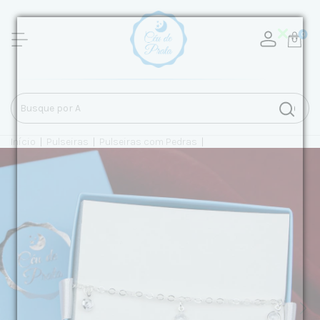
0
Início
|
Pulseiras
|
Pulseiras com Pedras
|