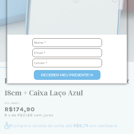
RECEBER MEU PRESENTE! ✨
Pulseira de Prata Cinco Ponto de Luz
18cm + Caixa Laço Azul
SKU:
48497-1
R$174,90
8
x de
R$21,86
sem juros
Compre e receba de volta até
R$8,75
em cashback