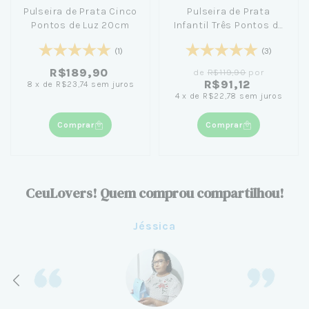
Pulseira de Prata Cinco
Pulseira de Prata
Pontos de Luz 20cm
Infantil Três Pontos de
Luz 15cm
(1)
(3)
R$189,90
de
R$119,90
por
R$91,12
8
x
de
R$23,74
sem juros
4
x
de
R$22,78
sem juros
Comprar
Comprar
CeuLovers! Quem comprou compartilhou!
Jéssica