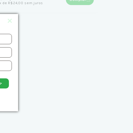
x
de
R$24,00
sem juros
✨