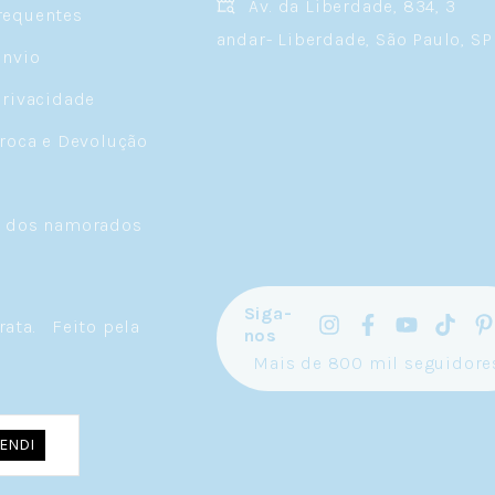
Av. da Liberdade, 834, 3
requentes
andar- Liberdade, São Paulo, SP
Envio
Privacidade
Troca e Devolução
a dos namorados
Siga-
rata
.
Feito pela
nos
Mais de 800 mil seguidore
ENDI