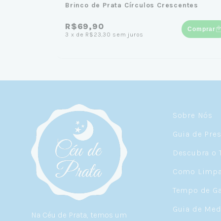
Brinco de Prata Círculos Crescentes
R$69,90
Comprar
3
x
de
R$23,30
sem juros
Sobre Nós
Guia de Pre
Descubra o 
Como Limpar
Tempo de Ga
Guia de Med
Na Céu de Prata, temos um