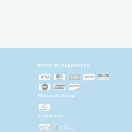
Meios de pagamento
Meios de envio
r
segurança