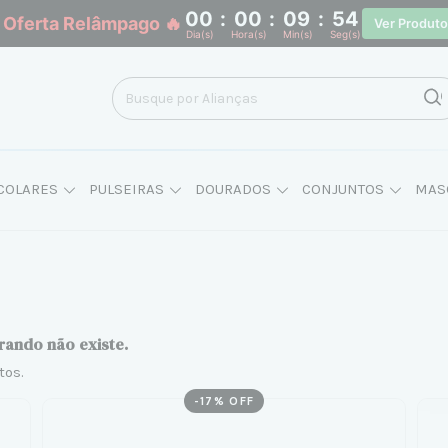
00
:
00
:
09
:
54
 Oferta Relâmpago 🔥
Ver Produt
Dia(s)
Hora(s)
Min(s)
Seg(s)
COLARES
PULSEIRAS
DOURADOS
CONJUNTOS
MAS
rando não existe.
tos.
-
17
% OFF