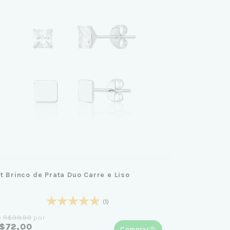
it Brinco de Prata Duo Carre e Liso
(1)
e
R$99,90
por
$72,00
Comprar