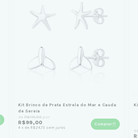
Kit Brinco de Prata Estrela do Mar e Cauda
K
de Sereia
de
R$119,90
por
R$99,00
Comprar
4
x
de
R$24,75
sem juros
d
R