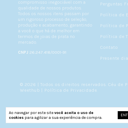
compromisso inegociável com a
Perguntas F
qualidade de nossos produtos.
Todos os nossos itens passam por
Política de 
um rigoroso processo de seleção,
produção e acabamento, garantindo
Política de 
a você o que há de melhor em
termos de joias de prata no
Política de 
mercado.
Contato
CNPJ
26.247.418/0001-91
Presente di
© 2026 | Todos os direitos reservados.
Céu de P
Weethub
|
Política de Privacidade
.
Ao navegar por este site
você aceita o uso de
ENT
cookies
para agilizar a sua experiência de compra.