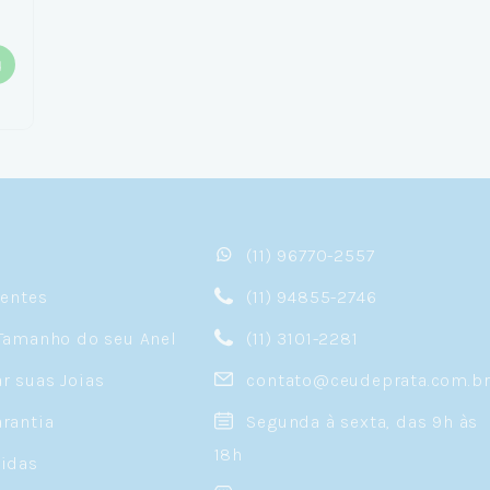
(11) 96770-2557
sentes
(11) 94855-2746
Tamanho do seu Anel
(11) 3101-2281
 suas Joias
contato@ceudeprata.com.b
rantia
Segunda à sexta, das 9h às
18h
idas