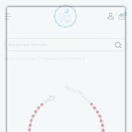
0
Início
|
Pulseiras
|
Pulseiras com Pedras
|