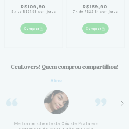
21cm
Round 18cm
R$109,90
R$159,90
5
x
de
R$21,98
sem juros
7
x
de
R$22,84
sem juros
Comprar
Comprar
CeuLovers! Quem comprou compartilhou!
Aline
Me tornei cliente da Céu de Prata em