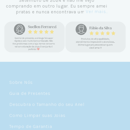
Setembro de 2024 e não me vejo
comprando em outro lugar. Eu sempre amei
Ver mais...
pratas e nunca encontrava uma loja
confiável e com jóias tão lindas até
encontrar a Céu. Atendimento
personalizado, verdadeiras jóias prata 925,
mimos e brindes incríveis. Virei cliente fiel
e amo demais as pratas que são lindas, tem
um brilho incrível e preço super justo. Fora
as promoções que rolam o ano inteiro. Sou
Céulover de carteirinha 💙
Sobre Nós
Guia de Presentes
Descubra o Tamanho do seu Anel
Como Limpar suas Joias
Tempo de Garantia