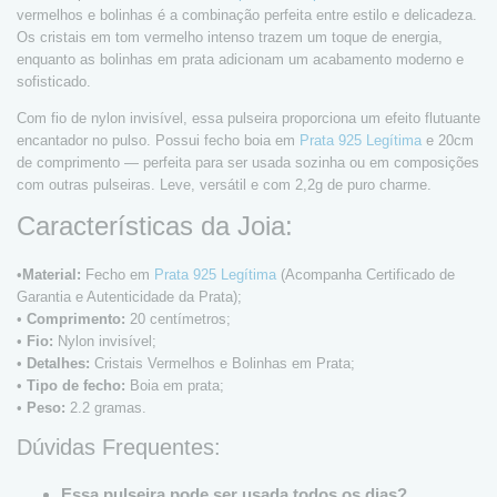
vermelhos e bolinhas é a combinação perfeita entre estilo e delicadeza.
Os cristais em tom vermelho intenso trazem um toque de energia,
enquanto as bolinhas em prata adicionam um acabamento moderno e
sofisticado.
Com fio de nylon invisível, essa pulseira proporciona um efeito flutuante
encantador no pulso. Possui fecho boia em
Prata 925 Legítima
e 20cm
de comprimento — perfeita para ser usada sozinha ou em composições
com outras pulseiras. Leve, versátil e com 2,2g de puro charme.
Características da Joia:
•
Material:
Fecho em
Prata 925 Legítima
(Acompanha Certificado de
Garantia e Autenticidade da Prata);
•
Comprimento:
20 centímetros;
•
Fio:
Nylon invisível;
•
Detalhes:
Cristais Vermelhos e Bolinhas em Prata;
•
Tipo de fecho:
Boia em prata;
•
Peso:
2.2 gramas.
Dúvidas Frequentes:
Essa pulseira pode ser usada todos os dias?