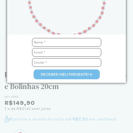
Pulseira de Prata Cristais Vermelhos
RECEBER MEU PRESENTE! ✨
e Bolinhas 20cm
SKU:
47055
R$149,90
7
x de
R$21,41
sem juros
Compre e receba de volta até
R$7,50
em cashback