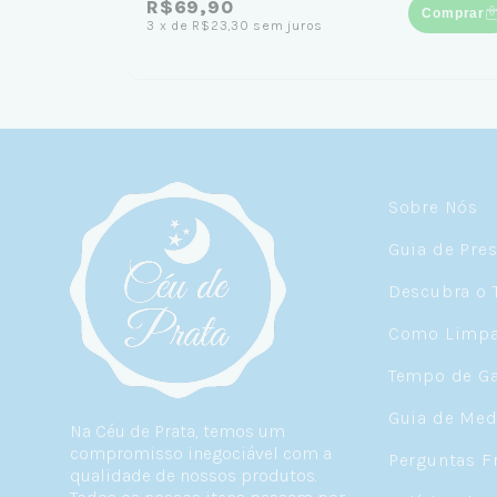
R$69,90
Comprar
3
x
de
R$23,30
sem juros
Sobre Nós
Guia de Pre
Descubra o 
Como Limpar
Tempo de Ga
Guia de Med
Na Céu de Prata, temos um
compromisso inegociável com a
Perguntas F
qualidade de nossos produtos.