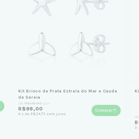
Kit Brinco de Prata Estrela do Mar e Cauda
K
de Sereia
de
R$119,90
por
R$99,00
Comprar
4
x
de
R$24,75
sem juros
d
R
3