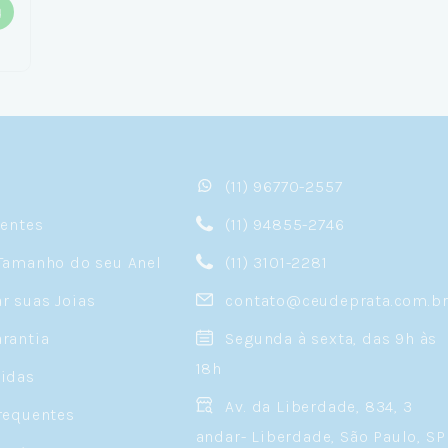
(11) 96770-2557
sentes
(11) 94855-2746
Tamanho do seu Anel
(11) 3101-2281
 suas Joias
contato@ceudeprata.com.b
rantia
Segunda à sexta, das 9h às
18h
idas
Av. da Liberdade, 834, 3
requentes
andar- Liberdade, São Paulo, SP