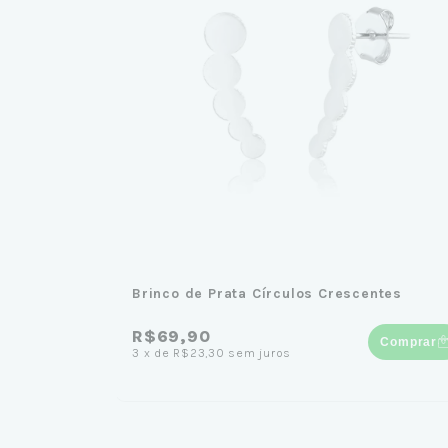
Brinco de Prata Círculos Crescentes
R$69,90
Comprar
3
x
de
R$23,30
sem juros