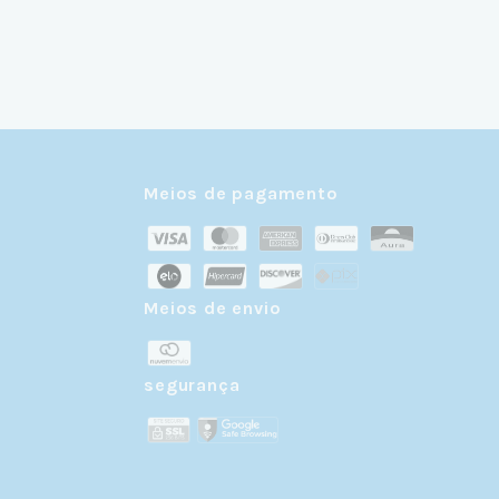
Meios de pagamento
Meios de envio
r
segurança