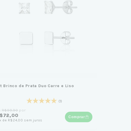
it Brinco de Prata Duo Carre e Liso
(1)
e
R$99,90
por
$72,00
Comprar
x
de
R$24,00
sem juros