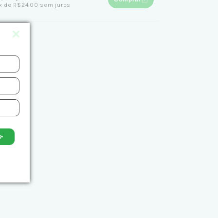
x
de
R$24,00
sem juros
✨