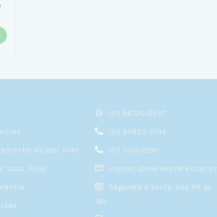
a
(11) 96770-2557
sentes
(11) 94855-2746
Tamanho do seu Anel
(11) 3101-2281
 suas Joias
contato@ceudeprata.com.b
rantia
Segunda à sexta, das 9h às
18h
idas