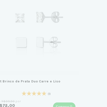
it Brinco de Prata Duo Carre e Liso
(1)
e
R$99,90
por
$72,00
Comprar