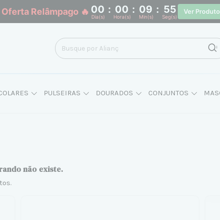
00
:
00
:
09
:
54
 Oferta Relâmpago 🔥
Ver Produt
Dia(s)
Hora(s)
Min(s)
Seg(s)
COLARES
PULSEIRAS
DOURADOS
CONJUNTOS
MAS
rando não existe.
tos.