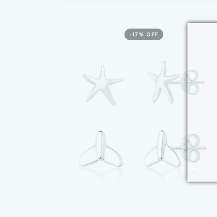
-
17
% OFF