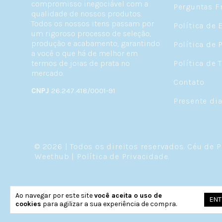
compromisso inegociável com a
Perguntas F
qualidade de nossos produtos.
Todos os nossos itens passam por
Política de 
um rigoroso processo de seleção,
produção e acabamento, garantindo
Política de 
a você o que há de melhor em
termos de joias de prata no
Política de 
mercado.
Contato
CNPJ
26.247.418/0001-91
Presente di
© 2026 | Todos os direitos reservados.
Céu de P
Weethub
|
Política de Privacidade
.
Ao navegar por este site
você aceita o uso de
ENT
cookies
para agilizar a sua experiência de compra.