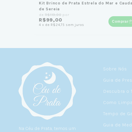
Kit Brinco de Prata Estrela do Mar e Caud
de Sereia
de
R$119,90
por
R$99,00
Comprar
4
x
de
R$24,75
sem juros
Sobre Nós
Guia de Pre
Descubra o 
Como Limpar
Tempo de Ga
Guia de Med
Na Céu de Prata, temos um