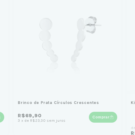
Brinco de Prata Círculos Crescentes
K
R$69,90
Comprar
3
x
de
R$23,30
sem juros
d
R