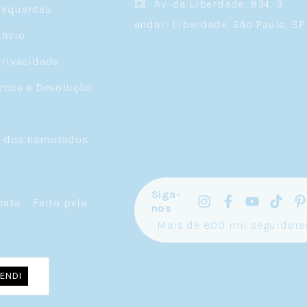
Av. da Liberdade, 834, 3
requentes
andar- Liberdade, São Paulo, SP
Envio
Privacidade
Troca e Devolução
a dos namorados
Siga-
rata
.
Feito pela
nos
Mais de 800 mil seguidore
ENDI