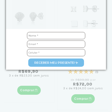
Brinco de Prata Concha
Kit Brinco de Prata Duo
Texturizada
Carre e Liso
RECEBER MEU PRESENTE! ✨
R$69,90
(1)
3
x
de
R$23,30
sem juros
de
R$99,90
por
R$72,00
3
x
de
R$24,00
sem juros
Comprar
Comprar