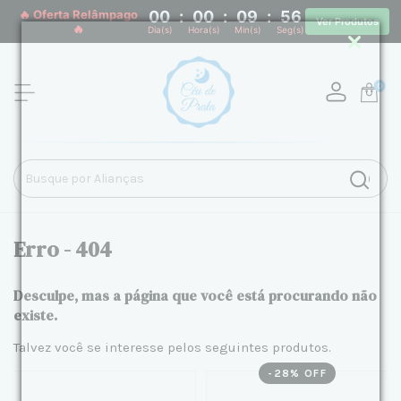
🔥 Oferta Relâmpago
00
:
00
:
09
:
55
Ver Produtos
🔥
Dia(s)
Hora(s)
Min(s)
Seg(s)
0
Erro - 404
Desculpe, mas a página que você está procurando não
existe.
Talvez você se interesse pelos seguintes produtos.
-
28
% OFF