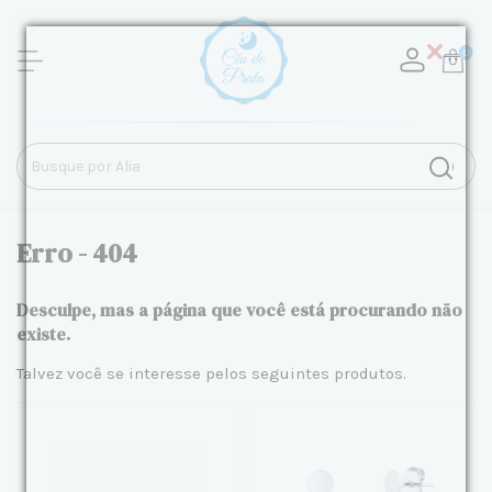
0
Erro - 404
Desculpe, mas a página que você está procurando não
existe.
Talvez você se interesse pelos seguintes produtos.