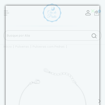
0
Início
|
Pulseiras
|
Pulseiras com Pedras
|