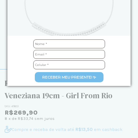
RECEBER MEU PRESENTE! ✨
Pulseira de Prata Riviera Elo
Veneziana 19cm - Girl From Rio
SKU:
47603
R$269,90
8
x de
R$33,74
sem juros
Compre e receba de volta até
R$13,50
em cashback