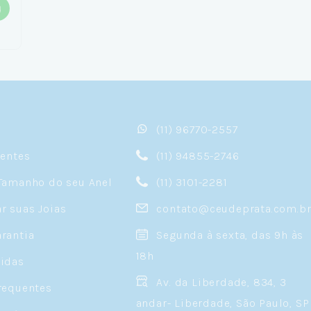
(11) 96770-2557
sentes
(11) 94855-2746
Tamanho do seu Anel
(11) 3101-2281
 suas Joias
contato@ceudeprata.com.b
rantia
Segunda à sexta, das 9h às
18h
idas
Av. da Liberdade, 834, 3
requentes
andar- Liberdade, São Paulo, SP