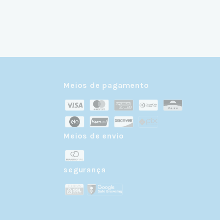
Meios de pagamento
Meios de envio
r
segurança