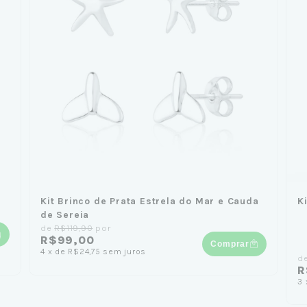
Kit Brinco de Prata Estrela do Mar e Cauda
K
de Sereia
de
R$119,90
por
R$99,00
Comprar
4
x
de
R$24,75
sem juros
d
R
3