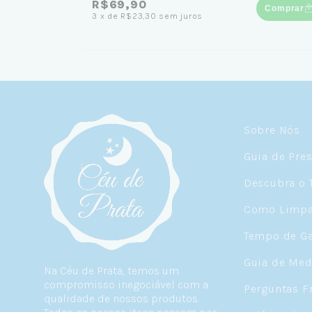
R$69,90
Comprar
3
x
de
R$23,30
sem juros
Sobre Nós
Guia de Pre
Descubra o 
Como Limpar
Tempo de Ga
Guia de Med
Na Céu de Prata, temos um
compromisso inegociável com a
Perguntas F
qualidade de nossos produtos.