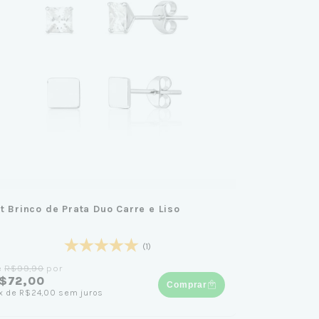
it Brinco de Prata Duo Carre e Liso
(1)
e
R$99,90
por
$72,00
Comprar
x
de
R$24,00
sem juros