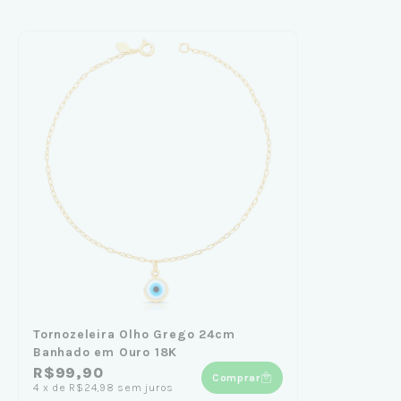
Tornozeleira Olho Grego 24cm
Banhado em Ouro 18K
R$99,90
Comprar
4
x
de
R$24,98
sem juros