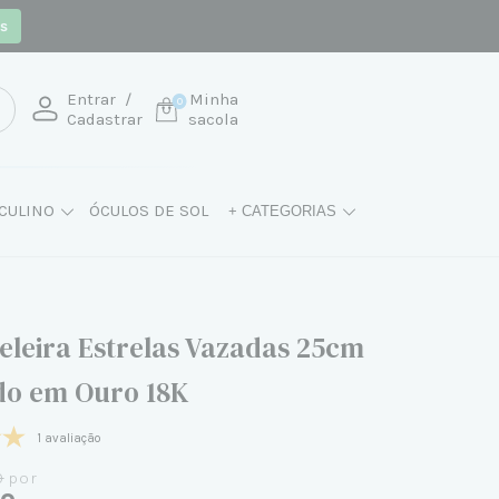
os
Entrar
/
Minha
0
Cadastrar
sacola
CULINO
ÓCULOS DE SOL
+ CATEGORIAS
eleira Estrelas Vazadas 25cm
o em Ouro 18K
1 avaliação
0
por