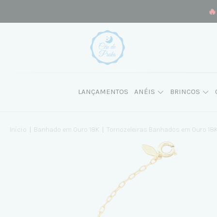
🔥
LANÇAMENTOS
ANÉIS
BRINCOS
Início
|
Banhado em Ouro 18K
|
Tornozeleiras Banhados em Ouro 18