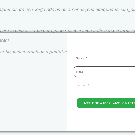
requência de uso. Seguindo as recomendações adequadas, sua joia 
a em excesso. Limpe com pano macio e seco após o uso e armazen
 18K?
banho, pois a umidade e produtos químicos podem acelerar o desg
RECEBER MEU PRESENTE! 