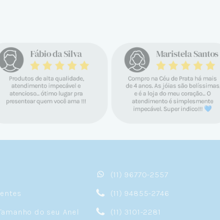
(11) 96770-2557
sentes
(11) 94855-2746
Tamanho do seu Anel
(11) 3101-2281