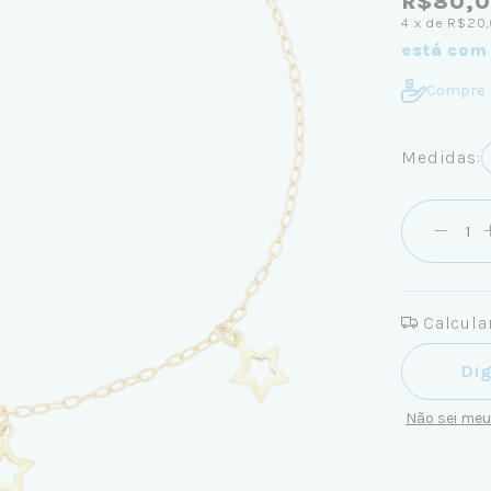
R$80,
4
x de
R$20,
está com
Compre 
Medidas:
Calcular
Entregas pa
Não sei me