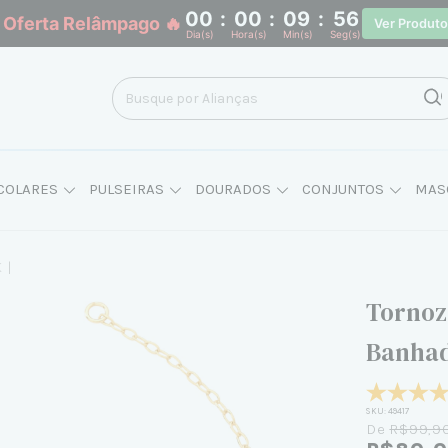
00
:
00
:
09
:
55
 Oferta Relâmpago 🔥
Ver Produt
Dia(s)
Hora(s)
Min(s)
Seg(s)
COLARES
PULSEIRAS
DOURADOS
CONJUNTOS
MAS
K
|
Tornoz
Banhad
SKU:
49417
De
R$99,9