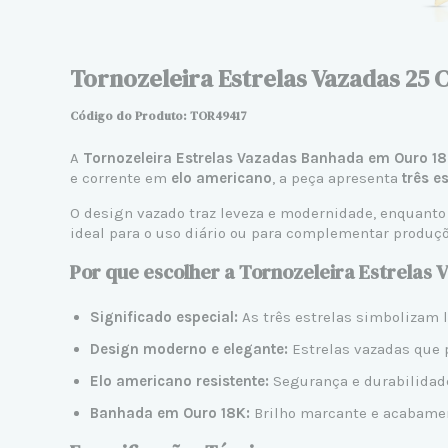
Tornozeleira Estrelas Vazadas 25 
Código do Produto: TOR
49417
A
Tornozeleira Estrelas Vazadas Banhada em Ouro 1
e corrente em
elo americano
, a peça apresenta
três e
O design vazado traz leveza e modernidade, enquanto
ideal para o uso diário ou para complementar produç
Por que escolher a Tornozeleira Estrelas 
Significado especial:
As três estrelas simbolizam l
Design moderno e elegante:
Estrelas vazadas que p
Elo americano resistente:
Segurança e durabilidade
Banhada em Ouro 18K:
Brilho marcante e acabament