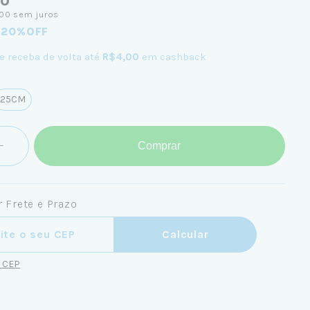
00
00
sem juros
 20%OFF
e receba de volta até
R$4,00
em cashback
25CM
Comprar
 Frete e Prazo
ra o CEP:
Calcular
u CEP