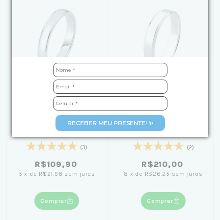
Aliança de Prata Aro
Aliança de Namoro em
RECEBER MEU PRESENTE! ✨
Liso 3mm
Prata 950 Chanfrada
Lisa 4mm
(3)
(2)
R$109,90
R$210,00
5
x
de
R$21,98
sem juros
8
x
de
R$26,25
sem juros
Comprar
Comprar