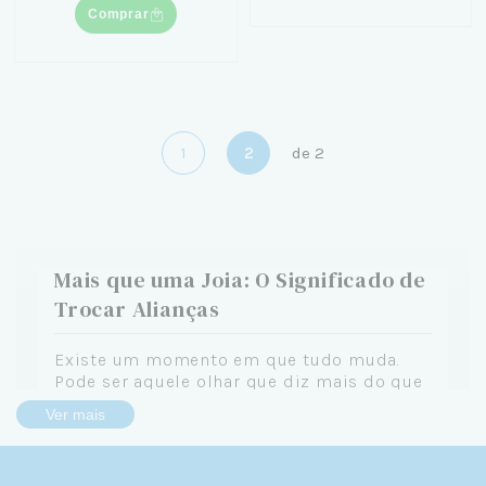
Comprar
1
2
de
2
Mais que uma Joia: O Significado de
Trocar Alianças
Existe um momento em que tudo muda.
Pode ser aquele olhar que diz mais do que
palavras, a decisão de construir algo
Ver mais
juntos ou a promessa silenciosa de que "é
você". E quando esse momento chega, ele
pede um símbolo. Algo que você leva