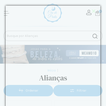
0
Início
|
Alianças
Ordenar
Filtrar