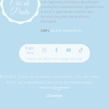
um rigoroso processo de seleção,
significado ancestral com qualidade
produção e acabamento, garantindo
contemporânea.
a você o que há de melhor em
termos de joias de prata no
Tipos de Aliança de Prata: Cada
mercado.
Amor Tem Seu Estilo
CNPJ
26.247.418/0001-91
Cada momento do relacionamento pode
ser celebrado com um estilo de aliança
Siga-
que reflete a essência do casal.
nos
Mais de 800 mil seguidores
Aliança de Namoro em Prata
A aliança de namoro é geralmente a
primeira joia que o casal divide. Marca o
© 2026 | Todos os direitos reservados.
Céu de Prata
.
início oficial, aquele "sim, somos nós".
Feito pela
Weethub
|
Política de Privacidade
.
Alianças de namoro em prata 925
costumam ser mais delicadas — modelos
lisos e finos são clássicos que nunca
erram. Mas não há regras: casais que
gostam de se destacar podem optar por