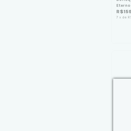
Eterno
R$15
7
x
de
R