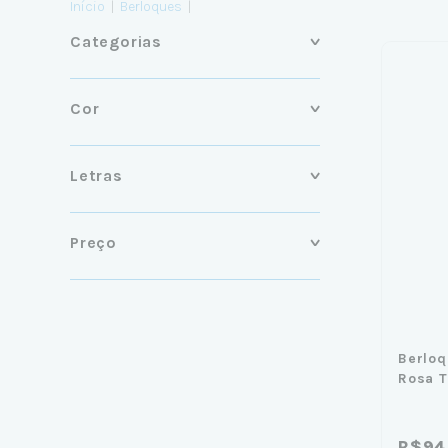
Início
|
Berloques
|
Categorias
Cor
Letras
Preço
Berloq
Rosa T
R$94