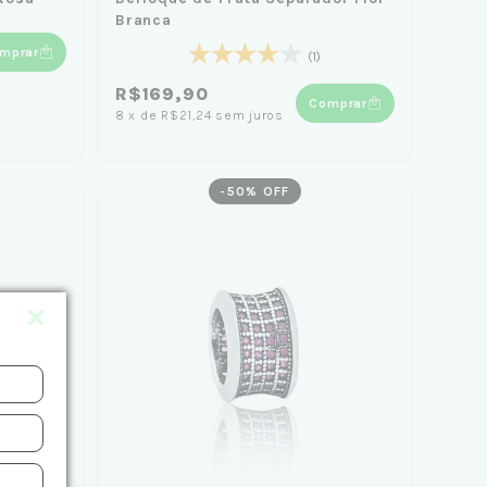
Branca
mprar
(1)
R$169,90
Comprar
8
x
de
R$21,24
sem juros
-
50
% OFF