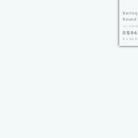
Berloq
Round
de
R$1
R$94
4
x
de
R