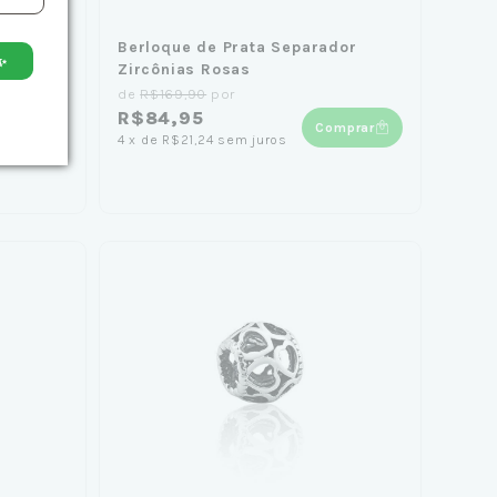
d Pavê
Berloque de Prata Separador
✨
Zircônias Rosas
de
R$169,90
por
R$84,95
mprar
Comprar
4
x
de
R$21,24
sem juros