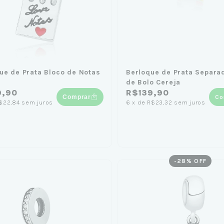
ue de Prata Bloco de Notas
Berloque de Prata Separad
de Bolo Cereja
9,90
R$139,90
Comprar
Co
$22,84
sem juros
6
x
de
R$23,32
sem juros
-
28
% OFF