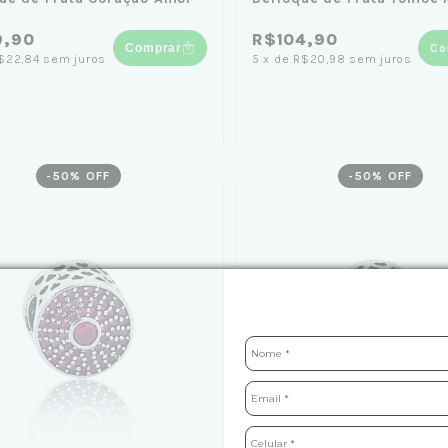
9,90
R$104,90
Comprar
Co
$22,84
sem juros
5
x
de
R$20,98
sem juros
-
50
% OFF
-
50
% OFF