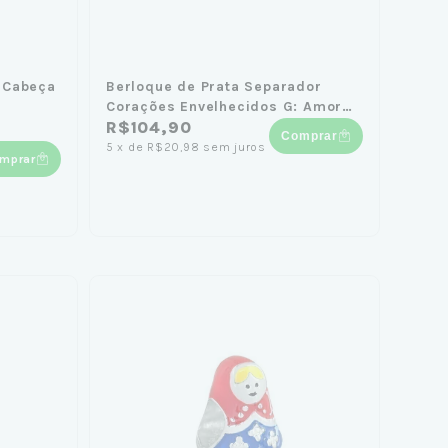
-Cabeça
Berloque de Prata Separador
Corações Envelhecidos G: Amor
que Transcende o Tempo
R$104,90
Comprar
5
x
de
R$20,98
sem juros
mprar