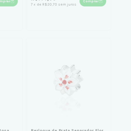
mprar
Comprar
7
x
de
R$20,70
sem juros
Rosa
Berloque de Prata Separador Flor