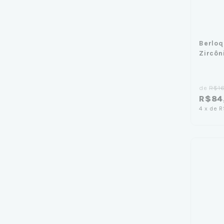
Berloq
Zircôn
de
R$1
R$84
4
x
de
R