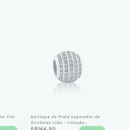
or Flor
Berloque de Prata Separador de
Zircônias Lilás - Coleção
Amuletos
R$144,90