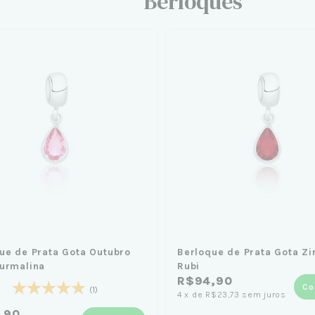
Berloques
ue de Prata Gota Outubro
Berloque de Prata Gota Zi
urmalina
Rubi
R$94,90
Co
(1)
4
x
de
R$23,73
sem juros
,90