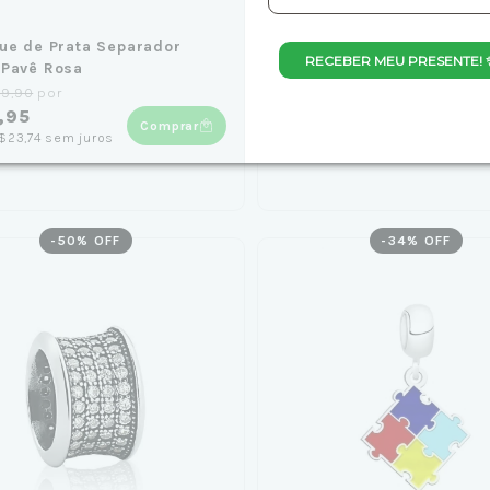
ue de Prata Separador
Berloque Separador Roun
RECEBER MEU PRESENTE! 
 Pavê Rosa
Preto
89,90
por
de
R$189,90
por
,95
R$94,95
Comprar
Co
$23,74
sem juros
4
x
de
R$23,74
sem juros
-
50
% OFF
-
34
% OFF