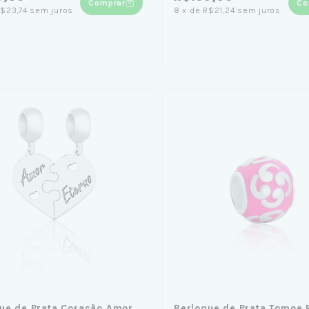
Comprar
Co
$23,74
sem juros
8
x
de
R$21,24
sem juros
ue de Prata Coração Amor
Berloque de Prata Tomoe 