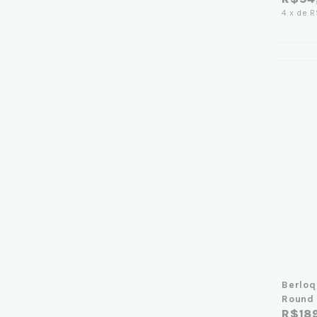
4
x
de
R
Berloq
Round 
R$18