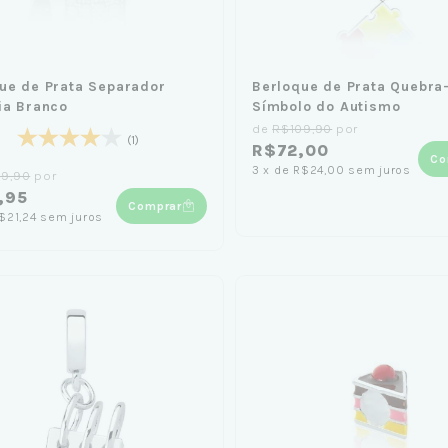
ue de Prata Separador
Berloque de Prata Quebra
ia Branco
Símbolo do Autismo
de
R$109,90
por
(1)
R$72,00
Co
3
x
de
R$24,00
sem juros
69,90
por
,95
Comprar
$21,24
sem juros