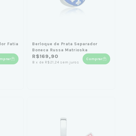
or Fatia
Berloque de Prata Separador
Boneca Russa Matrioska
R$169,90
mprar
Comprar
8
x
de
R$21,24
sem juros