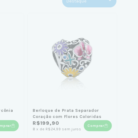
rcônia
Berloque de Prata Separador
Coração com Flores Coloridas
R$199,90
mprar
Comprar
8
x
de
R$24,99
sem juros