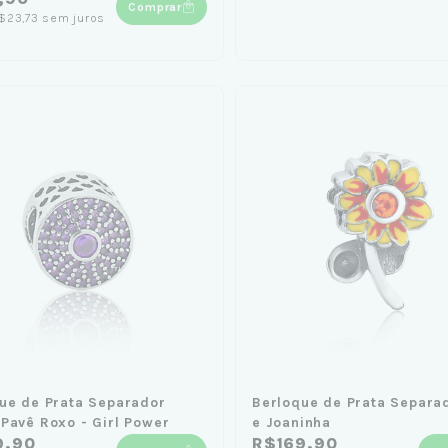
Comprar
$23,73
sem juros
ue de Prata Separador
Berloque de Prata Separad
Pavê Roxo - Girl Power
e Joaninha
9,90
R$169,90