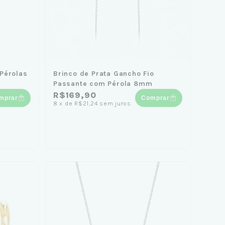
Pérolas
Brinco de Prata Gancho Fio
Passante com Pérola 8mm
R$169,90
mprar
Comprar
8
x
de
R$21,24
sem juros