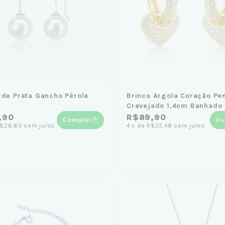
 de Prata Gancho Pérola
Brinco Argola Coração Pe
Cravejado 1,4cm Banhado
18K
,90
R$89,90
Comprar
Co
$26,63
sem juros
4
x
de
R$22,48
sem juros