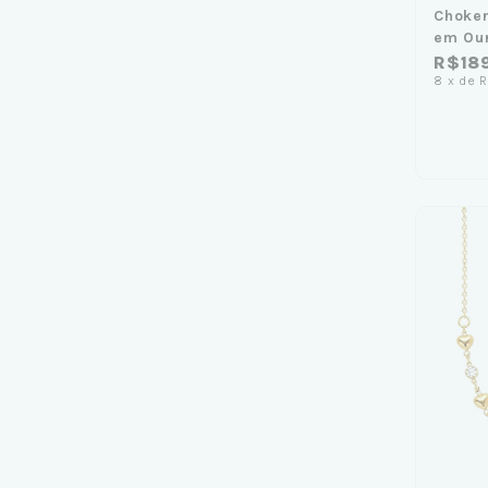
Choker
em Ou
R$18
8
x
de
R