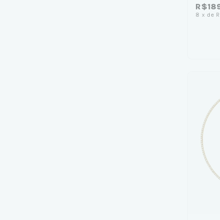
R$18
8
x
de
R