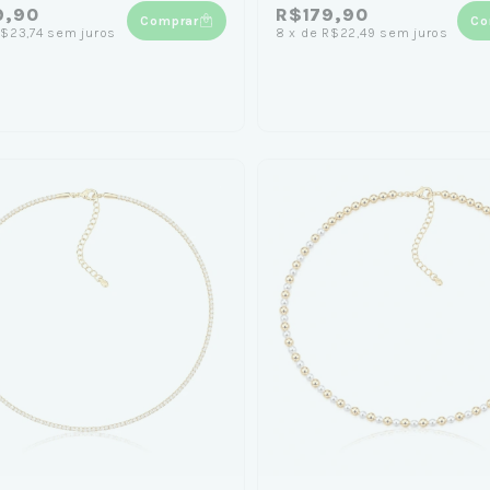
9,90
R$179,90
Comprar
Co
$23,74
sem juros
8
x
de
R$22,49
sem juros