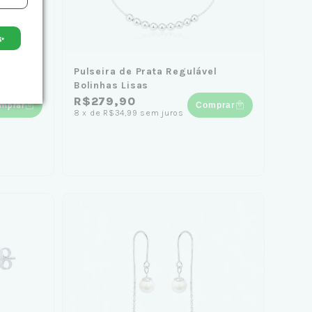
✨
el
Pulseira de Prata Regulável
ação
Bolinhas Lisas
R$279,90
mprar
Comprar
8
x
de
R$34,99
sem juros