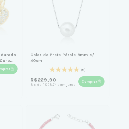
ndurado
Colar de Prata Pérola 8mm c/
 Ouro
40cm
mprar
(9)
R$229,90
Comprar
8
x
de
R$28,74
sem juros