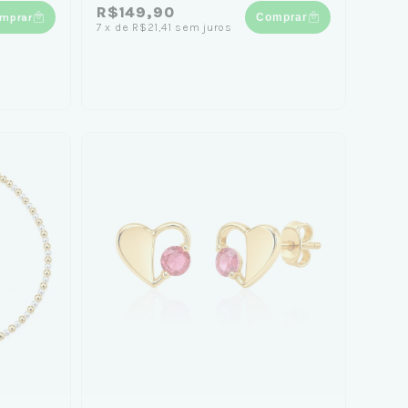
R$149,90
mprar
Comprar
7
x
de
R$21,41
sem juros