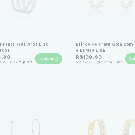
e Prata Três Aros Liso
Brinco de Prata Gota com 
ados
e Esfera Lisa
4,90
R$109,90
Comprar
Co
$21,86
sem juros
5
x
de
R$21,98
sem juros