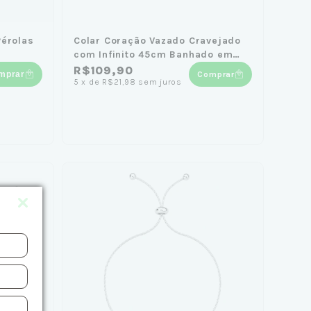
Pérolas
Colar Coração Vazado Cravejado
com Infinito 45cm Banhado em
Ouro 18K
R$109,90
mprar
Comprar
5
x
de
R$21,98
sem juros