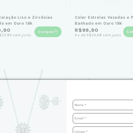
Coração Liso e Zircônias
Colar Estrelas Vazadas e 
do em Ouro 18k
Banhado em Ouro 18k
9,90
R$99,90
Comprar
Co
$22,84
sem juros
4
x
de
R$24,98
sem juros