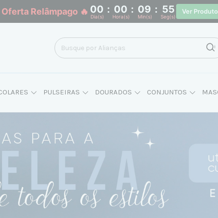
00
:
00
:
09
:
54
 Oferta Relâmpago 🔥
Ver Produt
Dia(s)
Hora(s)
Min(s)
Seg(s)
COLARES
PULSEIRAS
DOURADOS
CONJUNTOS
MAS