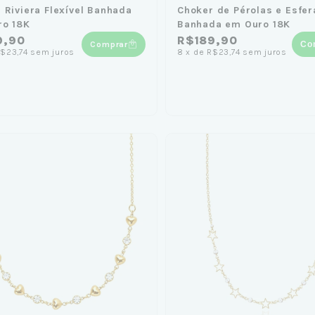
 Riviera Flexível Banhada
Choker de Pérolas e Esfer
ro 18K
Banhada em Ouro 18K
9,90
R$189,90
Comprar
Co
$23,74
sem juros
8
x
de
R$23,74
sem juros