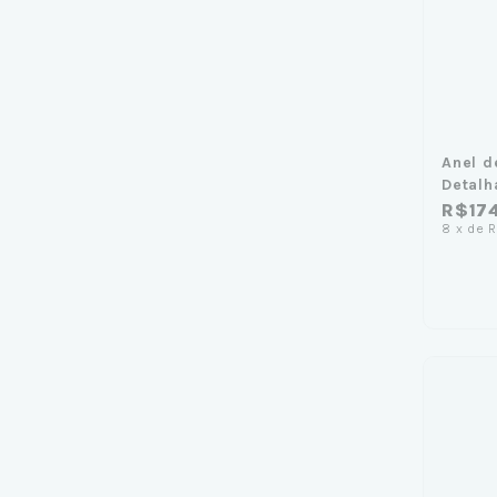
Anel d
Detalh
R$17
8
x
de
R