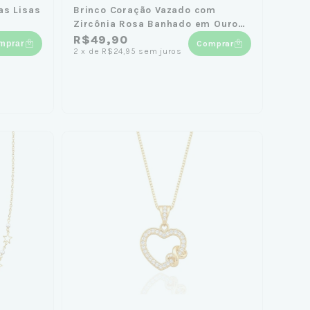
as Lisas
Brinco Coração Vazado com
Zircônia Rosa Banhado em Ouro
18k
R$49,90
mprar
Comprar
2
x
de
R$24,95
sem juros