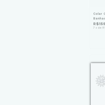
Colar 
Banha
R$15
7
x
de
R