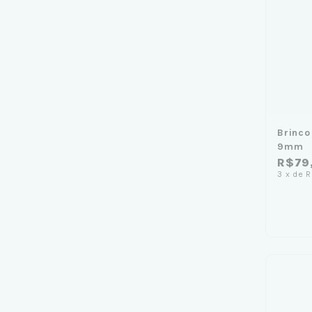
Brinco
9mm
R$79
3
x
de
R