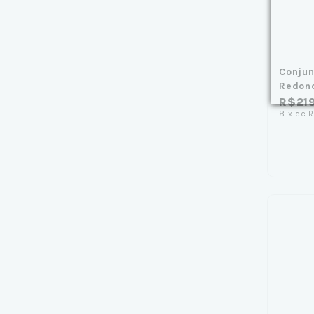
Conjun
Redon
R$21
8
x
de
R