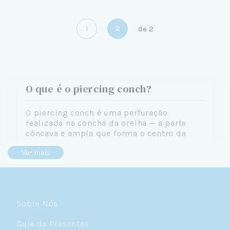
1
2
de
2
O que é o piercing conch?
O piercing conch é uma perfuração
realizada na concha da orelha — a parte
côncava e ampla que forma o centro da
orelha, semelhante a uma concha marinha
Ver mais
(daí o nome). Essa é uma das maiores áreas
de cartilagem da orelha e oferece espaço
generoso para joias que fazem verdadeiras
declarações de estilo.
O conch ganhou destaque nos últimos anos
Sobre Nós
como uma das posições favoritas para
Guia de Presentes
composições de curated ear, a tendência