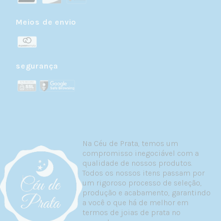
outer conch e abraça o
helix
, criando um
dos visuais mais impactantes e
Meios de envio
fotografados do universo dos piercings.
A anatomia da orelha varia de pessoa para
pessoa, e nem toda orelha comporta todas
as posições. Um profissional experiente
segurança
avaliará seu formato de orelha e
recomendará a posição que melhor
funciona para você.
Tipos de joias em prata 925 para
piercing conch
Na Céu de Prata, temos um
compromisso inegociável com a
A concha da orelha é generosa em espaço, o
qualidade de nossos produtos.
que se traduz em variedade de joias
Todos os nossos itens passam por
possíveis. A prata 925 brilha em todas elas:
um rigoroso processo de seleção,
produção e acabamento, garantindo
Labret (flat back)
— A joia mais versátil
a você o que há de melhor em
para o conch, especialmente para o inner
termos de joias de prata no
conch. A base plana fica confortavelmente