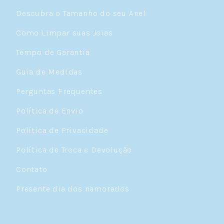
de montar a orelha como uma curadoria
Descubra o Tamanho do seu Anel
artística de joias. A localização central do
conch permite que ele funcione como uma
Como Limpar suas Joias
âncora visual da composição, conectando
piercings
das bordas (como o helix) com
Tempo de Garantia
piercings frontais (como o tragus) e os
clássicos brincos no lóbulo.
Guia de Medidas
Existem duas variações principais do
Perguntas Frequentes
piercing conch — inner conch e outer conch
— que oferecem possibilidades estéticas
Política de Envio
completamente diferentes. Cada uma
acomoda tipos específicos de joias e cria
Política de Privacidade
efeitos visuais distintos, permitindo que
você escolha o estilo que mais representa
Política de Troca e Devolução
sua personalidade.
Contato
Inner conch vs. outer conch:
Presente dia dos namorados
entenda as diferenças
Antes de marcar seu horário no estúdio, é