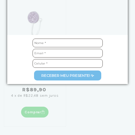
Piercing de Prata
RECEBER MEU PRESENTE! ✨
Pressão Drusa Roxa -
Coleção Essência
R$89,90
4
x
de
R$22,48
sem juros
Comprar