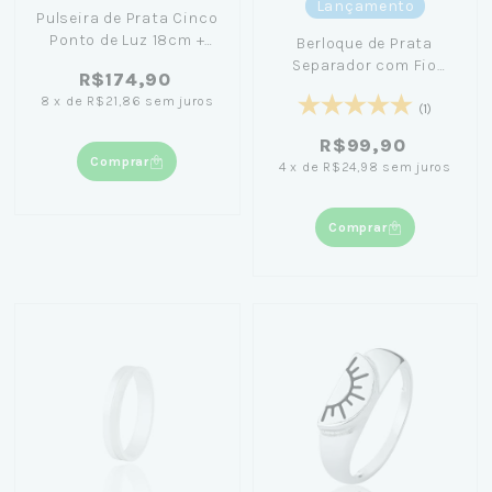
Lançamento
Pulseira de Prata Cinco
Ponto de Luz 18cm +
Berloque de Prata
Caixa Laço Azul
Separador com Fio
R$174,90
Cravejado
8
x
de
R$21,86
sem juros
(1)
R$99,90
Comprar
4
x
de
R$24,98
sem juros
Comprar