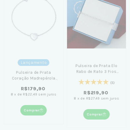
Lançamento
Pulseira de Prata Elo
Rabo de Rato 3 Fios
Pulseira de Prata
(3mm) 18cm + Caixa
Coração Madrepérola
Laço Azul
(5)
20cm + Caixinha c/ Flor
R$179,90
Preta
R$219,90
8
x
de
R$22,49
sem juros
8
x
de
R$27,49
sem juros
Comprar
Comprar