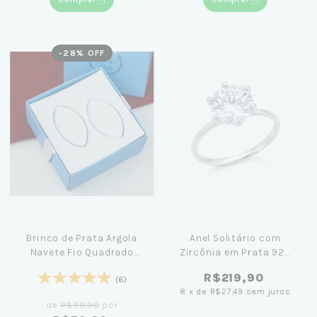
-
28
% OFF
Brinco de Prata Argola
Anel Solitário com
Navete Fio Quadrado
Zircônia em Prata 925
5cm + Caixa Laço Azul
15mm - Virginia
R$219,90
(6)
8
x
de
R$27,49
sem juros
de
R$99,90
por