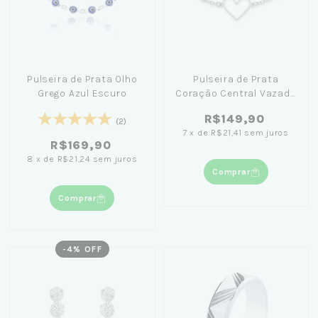
Pulseira de Prata Olho
Pulseira de Prata
Grego Azul Escuro
Coração Central Vazado
17cm
R$149,90
(2)
7
x
de
R$21,41
sem juros
R$169,90
8
x
de
R$21,24
sem juros
Comprar
Comprar
-
4
% OFF