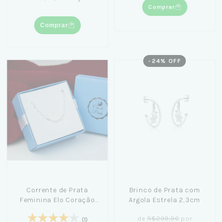
Comprar
Comprar
-
24
% OFF
Corrente de Prata
Brinco de Prata com
Feminina Elo Coração
Argola Estrela 2,3cm
40cm + Caixa Laço Azul
de
R$209,90
por
(1)