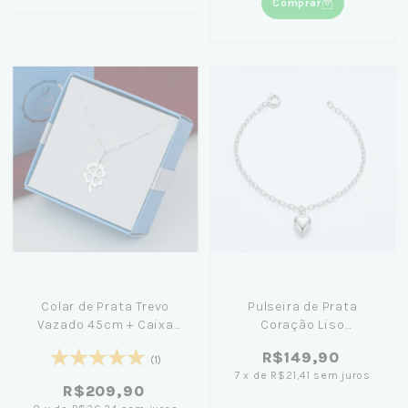
Comprar
Colar de Prata Trevo
Pulseira de Prata
Vazado 45cm + Caixa
Coração Liso
Laço Azul
Pendurado 18cm +
R$149,90
Caixinha c/ Flor Preta
(1)
7
x
de
R$21,41
sem juros
R$209,90