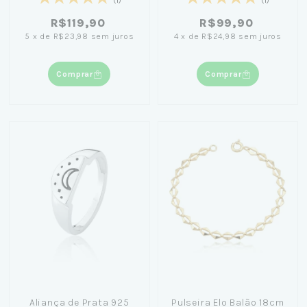
18cm
R$119,90
R$99,90
5
x
de
R$23,98
sem juros
4
x
de
R$24,98
sem juros
Comprar
Comprar
Aliança de Prata 925
Pulseira Elo Balão 18cm