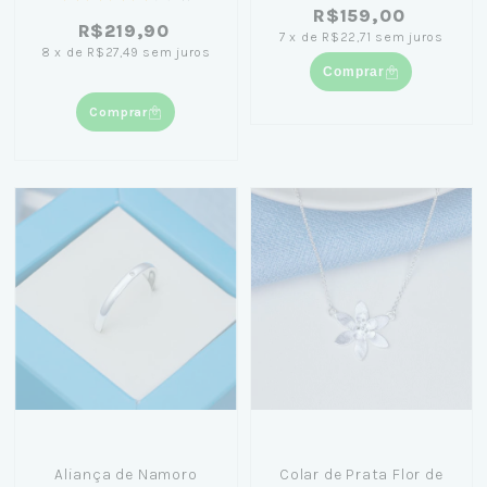
R$159,00
R$219,90
7
x
de
R$22,71
sem juros
8
x
de
R$27,49
sem juros
Comprar
Comprar
Aliança de Namoro
Colar de Prata Flor de