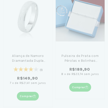
Aliança de Namoro
Pulseira de Prata com
Diamantada Dupla
Pérolas e Bolinhas
Prata 950
20cm + Caixa Laço Azul
R$189,90
(1)
8
x
de
R$23,74
sem juros
R$149,90
7
x
de
R$21,41
sem juros
Comprar
Comprar