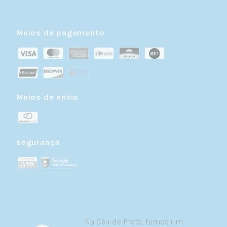
inicial dela porque vocês compartilham o
mesmo nome do meio. Uma aliança de
namoro em prata legítima entregue depois
Meios de pagamento
de um jantar no restaurante onde vocês
tiveram o primeiro beijo. É essa atenção
que transforma uma jóia em jóia.
Por isso a prata 925 é tão poderosa como a
linguagem de presente: ela tem qualidade
real (é metal nobre, não bijuteria), tem
Meios de envio
versatilidade de design (vai do clássico ao
ousado) e tem durabilidade comprovada —
uma jóia em prata legítima atravessa
décadas com manutenção mínima. O
segurança
presente que você dá hoje pode ser usado
em todos os Dias dos Namorados que
ainda virão.
Por Que Escolher uma jóia em Prata
925 Como Presente?
Na Céu de Prata, temos um