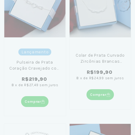
Lançamento
Colar de Prata Curvado
Zircônias Brancas
Pulseira de Prata
45cm + Caixa Laço Azul
Coração Cravejado com
R$199,90
Losangos 19cm + Caixa
8
x
de
R$24,99
sem juros
R$219,90
Laço Azul
8
x
de
R$27,49
sem juros
Comprar
Comprar