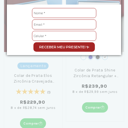
RECEBER MEU PRESENTE! ✨
+1
Lançamento
Colar de Prata Shine
Colar de Prata Elos
Zircônia Retangular +
Zircônia Cravejada
Caixa Laço Azul
R$239,90
45cm + Caixa Laço Azul
8
x
de
R$29,99
sem juros
(1)
R$229,90
Comprar
8
x
de
R$28,74
sem juros
Comprar