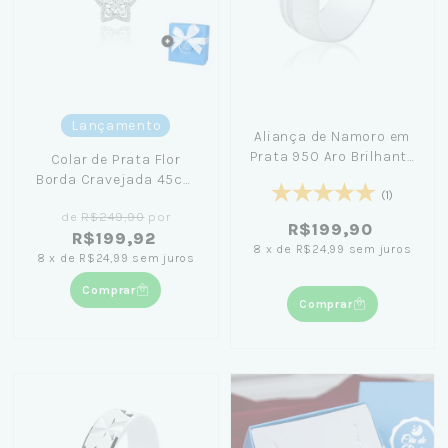
Lançamento
Aliança de Namoro em
Prata 950 Aro Brilhante
Colar de Prata Flor
Diamantado
Borda Cravejada 45cm
(1)
+ Caixa Laço Azul
de
R$249,90
por
R$199,90
R$199,92
8
x
de
R$24,99
sem juros
8
x
de
R$24,99
sem juros
Comprar
Comprar