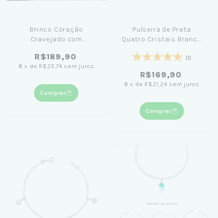
Brinco Coração
Pulseira de Prata
Cravejado com
Quatro Cristais Branco
Zircônias Brancas +
18cm
R$189,90
Caixinha Preta
(1)
8
x
de
R$23,74
sem juros
R$169,90
8
x
de
R$21,24
sem juros
Comprar
Comprar