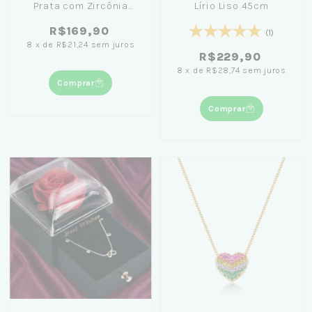
Prata com Zircônia
Lírio Liso 45cm
Branca 2mm
R$169,90
(1)
8
x
de
R$21,24
sem juros
R$229,90
8
x
de
R$28,74
sem juros
Comprar
Comprar