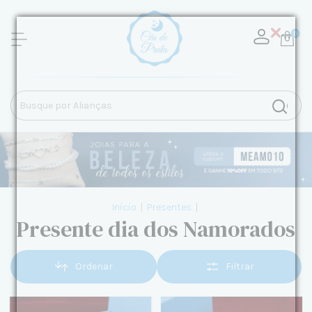
0
Início
|
Presentes
|
Presente dia dos Namorados
Ordenar
Filtrar