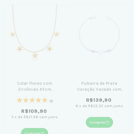
Colar Flores com
Pulseira de Prata
Zircônias 45cm
Coração Vazado com
Banhado em Ouro 18K
Zircônias Rosa 18cm
R$139,90
(1)
6
x
de
R$23,32
sem juros
R$109,90
5
x
de
R$21,98
sem juros
Comprar
Comprar