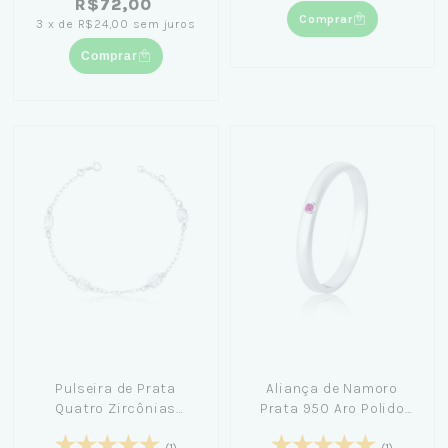
R$72,00
Comprar
3
x
de
R$24,00
sem juros
Comprar
Pulseira de Prata
Aliança de Namoro
Quatro Zircônias
Prata 950 Aro Polido
Brancas Retangulares
com Zircônia Pink 2mm
(1)
(1)