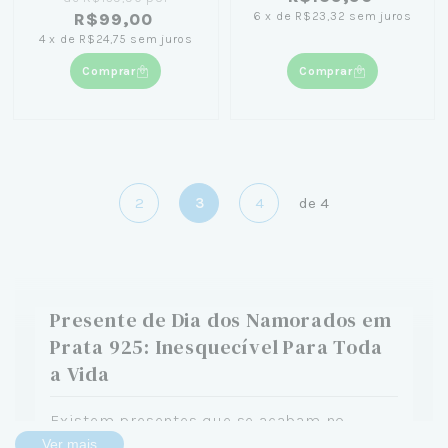
18K
Caixinha com Flor Preta
6
x
de
R$23,32
sem juros
R$99,00
4
x
de
R$24,75
sem juros
Comprar
Comprar
2
3
4
de
4
Presente de Dia dos Namorados em
Prata 925: Inesquecível Para Toda
a Vida
Existem presentes que se acabam no
segundo bocado, no primeiro lavar, no
Ver mais