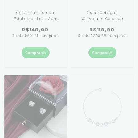
Colar Infinito com
Colar Coração
Pontos de Luz 45cm
Cravejado Colorido
Banhado em Ouro 18K+
45cm Banhado em Ouro
R$149,90
R$119,90
Caixinha com Flor Preta
18K
7
x
de
R$21,41
sem juros
5
x
de
R$23,98
sem juros
Comprar
Comprar