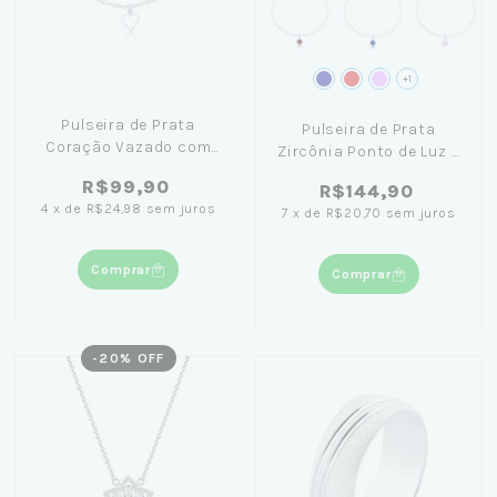
+1
Pulseira de Prata
Pulseira de Prata
Coração Vazado com
Zircônia Ponto de Luz +
Pontos de Luz
Caixinha c/ Flor Preta
R$99,90
R$144,90
4
x
de
R$24,98
sem juros
7
x
de
R$20,70
sem juros
Comprar
Comprar
-
20
% OFF