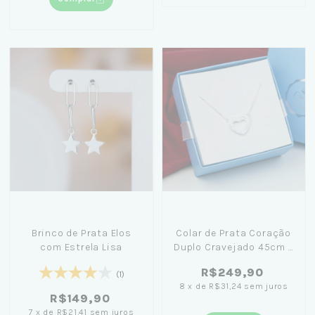
Brinco de Prata Elos
Colar de Prata Coração
com Estrela Lisa
Duplo Cravejado 45cm +
Caixa Laço Azul
R$249,90
(1)
8
x
de
R$31,24
sem juros
R$149,90
7
x
de
R$21,41
sem juros