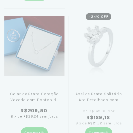
-
24
% OFF
Colar de Prata Coração
Anel de Prata Solitário
Vazado com Pontos de
Aro Detalhado com
Luz 45cm + Caixa Laço
Zircônia
R$209,90
de
R$169,90
por
Azul
8
x
de
R$26,24
sem juros
R$129,12
6
x
de
R$21,52
sem juros
Comprar
Comprar