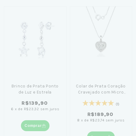
Brinco de Prata Ponto
Colar de Prata Coração
de Luz e Estrela
Cravejado com Micro
Zircônias 45cm
R$139,90
(1)
6
x
de
R$23,32
sem juros
R$189,90
8
x
de
R$23,74
sem juros
Comprar