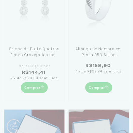
Brinco de Prata Quatros
Aliança de Namoro em
Flores Cravejadas com
Prata 950 Setas
Zircônias
Frisadas
R$159,90
de
R$149,90
por
7
x
de
R$22,84
sem juros
R$144,41
7
x
de
R$20,63
sem juros
Comprar
Comprar