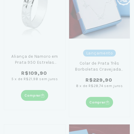
Lançamento
Aliança de Namoro em
Prata 950 Estrelas
Colar de Prata Três
Brilhante
Borboletas Cravejadas
R$109,90
com Zircônias 45cm +
5
x
de
R$21,98
sem juros
R$229,90
Caixa Laço Azul
8
x
de
R$28,74
sem juros
Comprar
Comprar