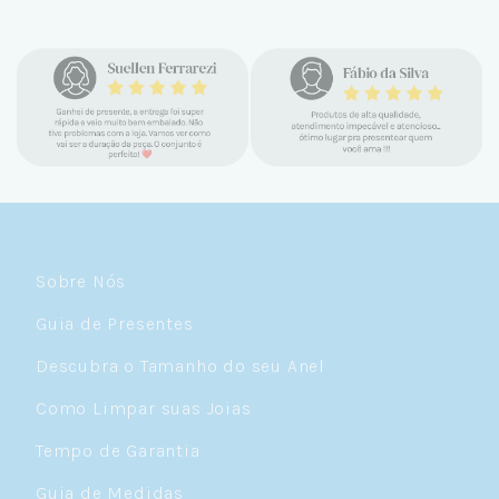
Sobre Nós
Guia de Presentes
Descubra o Tamanho do seu Anel
Como Limpar suas Joias
Tempo de Garantia
Guia de Medidas