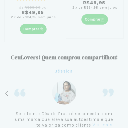
R$49,95
de
R$99,90
por
2
x
de
R$24,98
sem juros
R$49,95
2
x
de
R$24,98
sem juros
Comprar
Comprar
CeuLovers! Quem comprou compartilhou!
Jéssica
Ser cliente Céu de Prata é se conectar com
uma marca que eleva sua autoestima e que
Ver mais...
te valoriza como cliente.