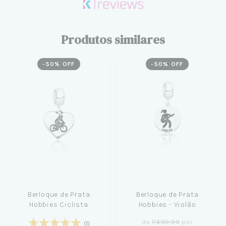
Produtos similares
-
50
% OFF
-
50
% OFF
Berloque de Prata
Berloque de Prata
Hobbies Ciclista
Hobbies - Violão
de
R$99,90
por
(1)