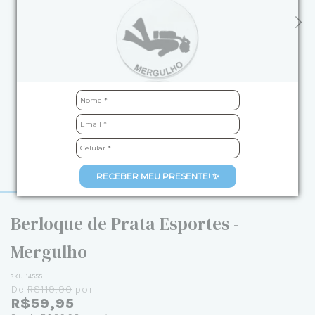
RECEBER MEU PRESENTE! ✨
Berloque de Prata Esportes -
Mergulho
SKU:
14555
De
R$119,90
por
R$59,95