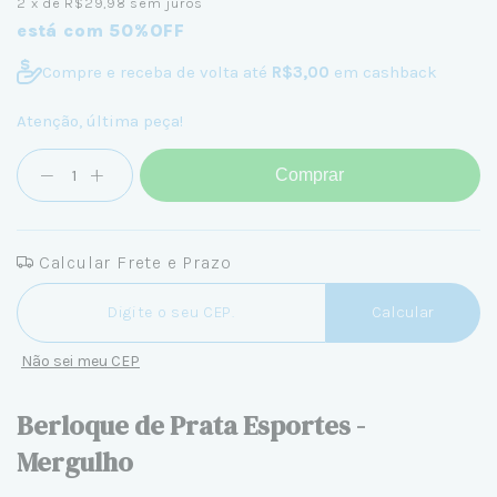
2
x de
R$29,98
sem juros
está com 50%OFF
Compre e receba de volta até
R$3,00
em cashback
Atenção, última peça!
Comprar
Calcular Frete e Prazo
Entregas para o CEP:
Calcular
Não sei meu CEP
Berloque de Prata Esportes -
Mergulho