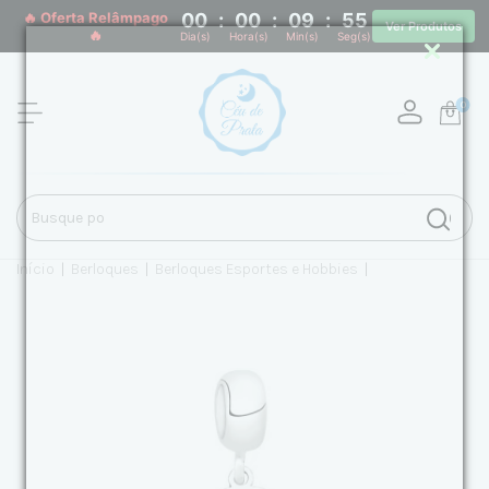
🔥 Oferta Relâmpago
00
:
00
:
09
:
55
Ver Produtos
🔥
Dia(s)
Hora(s)
Min(s)
Seg(s)
0
Início
|
Berloques
|
Berloques Esportes e Hobbies
|