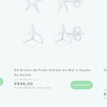
Kit Brinco de Prata Estrela do Mar e Cauda
K
de Sereia
de
R$119,90
por
R$99,00
Comprar
4
x
de
R$24,75
sem juros
d
R
3