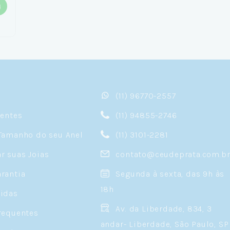
(11) 96770-2557
sentes
(11) 94855-2746
Tamanho do seu Anel
(11) 3101-2281
 suas Joias
contato@ceudeprata.com.b
rantia
Segunda à sexta, das 9h às
18h
idas
Av. da Liberdade, 834, 3
requentes
andar- Liberdade, São Paulo, SP