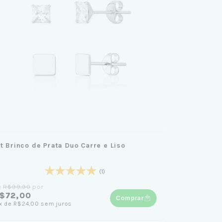
it Brinco de Prata Duo Carre e Liso
(1)
e
R$99,90
por
$72,00
Comprar
x
de
R$24,00
sem juros