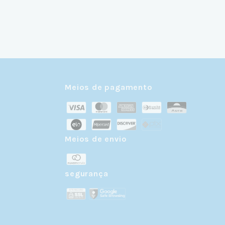
Meios de pagamento
Meios de envio
r
segurança