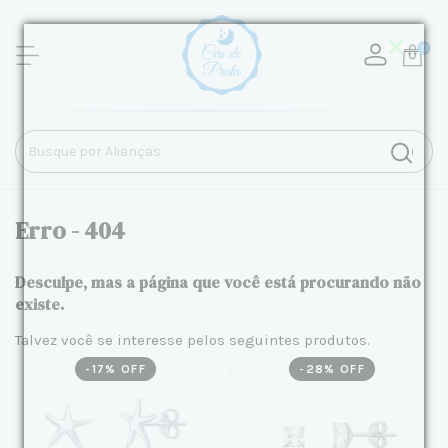
0
Erro - 404
Desculpe, mas a página que você está procurando não
existe.
Talvez você se interesse pelos seguintes produtos.
-
17
% OFF
-
28
% OFF