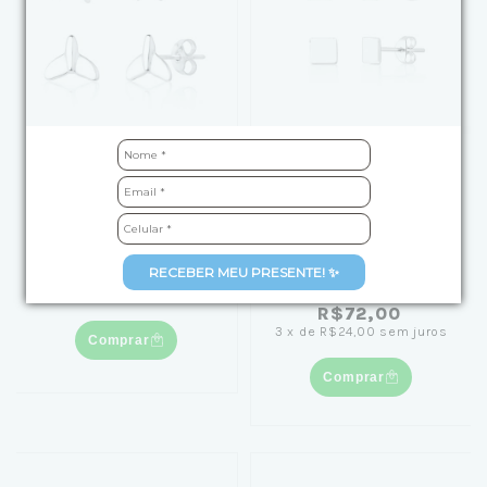
Kit Brinco de Prata
Kit Brinco de Prata Duo
Estrela do Mar e Cauda
Carre e Liso
de Sereia
de
R$119,90
por
(1)
RECEBER MEU PRESENTE! ✨
R$99,00
de
R$99,90
por
4
x
de
R$24,75
sem juros
R$72,00
3
x
de
R$24,00
sem juros
Comprar
Comprar