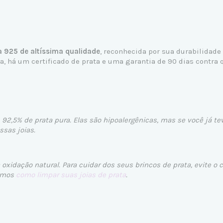
a 925 de altíssima qualidade
, reconhecida por sua durabilidade
 há um certificado de prata e uma garantia de 90 dias contra q
 92,5% de prata pura. Elas são hipoalergênicas, mas se você já te
sas joias.
oxidação natural. Para cuidar dos seus brincos de prata, evite 
camos
como limpar suas joias de prata
.