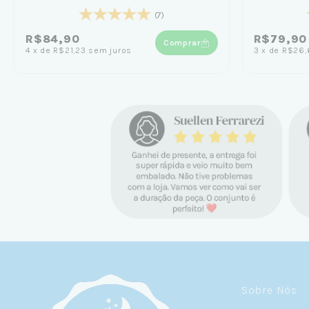
(7)
R$84,90
R$79,90
Comprar
4
x
de
R$21,23
sem juros
3
x
de
R$26,
Sobre Nós