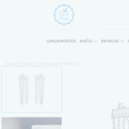
LANÇAMENTOS
ANÉIS
BRINCOS
Início
|
Brincos
|
Brincos com Pedras
|