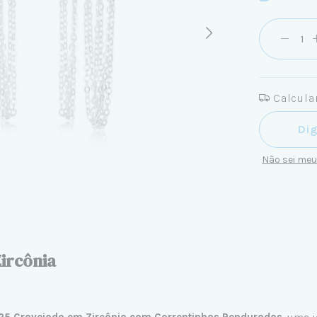
Calcular
Entregas pa
Não sei me
ircônia