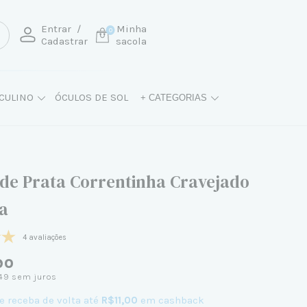
Entrar
/
Minha
0
Cadastrar
sacola
CULINO
ÓCULOS DE SOL
+ CATEGORIAS
 de Prata Correntinha Cravejado
ia
4 avaliações
90
49
sem juros
e receba de volta até
R$11,00
em cashback