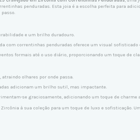
925 Cravejado em Zircônia com Correntinhas Penduradas
, uma 
orrentinhas penduradas. Esta joia é a escolha perfeita para ad
 passo.
rabilidade e um brilho duradouro.
da com correntinhas penduradas oferece um visual sofisticado
ventos formais até o uso diário, proporcionando um toque de cla
 atraindo olhares por onde passa.
das adicionam um brilho sutil, mas impactante.
imentam-se graciosamente, adicionando um toque de charme ao
 Zircônia à sua coleção para um toque de luxo e sofisticação. 