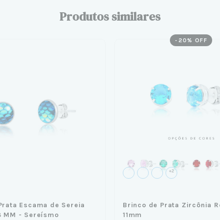
Produtos similares
-
20
% OFF
+2
Prata Escama de Sereia
Brinco de Prata Zircônia 
8 MM - Sereísmo
11mm