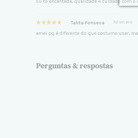
Eu to encantada, qualidade e cuidado com o c
Talita Fonseca
há um ano
amei pq é diferente do que costumo usar, ma
Perguntas & respostas