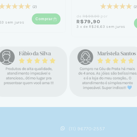
(2)
(2
de
R$99,90
por
Comprar
R$79,90
63
sem juros
3
x
de
R$26,63
sem juros
(11) 96770-2557