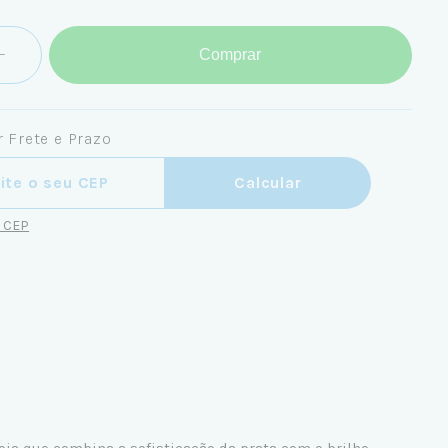
Comprar
 Frete e Prazo
ra o CEP:
Calcular
u CEP