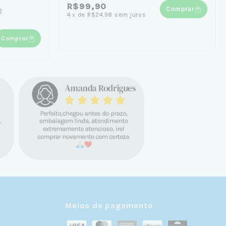
R$99,90
Comprar
)
4
x
de
R$24,98
sem juros
Comprar
Meios de pagamento