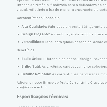
Apresentamos nosso deslumbrante
Brinco de Prata 
intenso da zircônia, finalizado com a delicadeza de c
visual, refletindo a luz de maneira encantadora a cada
Características Especiais:
Alta Qualidade:
Fabricado em prata 925, garante du
Design Elegante:
A combinação de zircônia craveja
Versatilidade:
Ideal para qualquer ocasião, desde e
Benefícios:
Estilo Único:
Diferencia-se por seu design inovador,
Brilho Sutil:
As zircônias cuidadosamente seleciona
Detalhe Refinado:
As correntinhas penduradas mov
Adicione nosso Brinco de Prata Correntinha Cravejado
elegância e estilo.
Especificações técnicas: