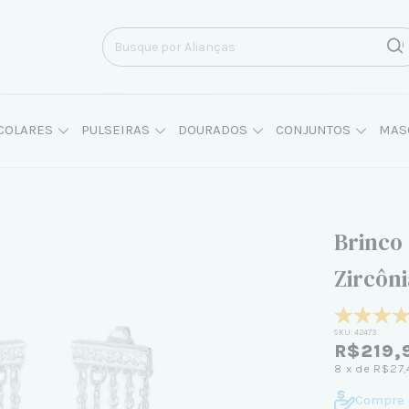
COLARES
PULSEIRAS
DOURADOS
CONJUNTOS
MAS
Brinco
Zircôn
SKU:
42473
R$219,
8
x de
R$27,
Compre 