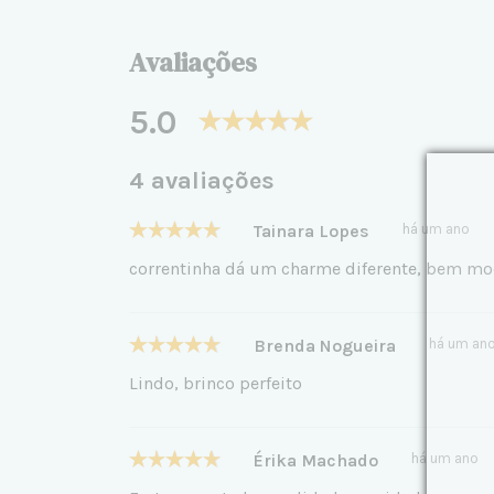
Avaliações
5.0
4 avaliações
Tainara Lopes
há um ano
correntinha dá um charme diferente, bem m
Brenda Nogueira
há um an
Lindo, brinco perfeito
Érika Machado
há um ano