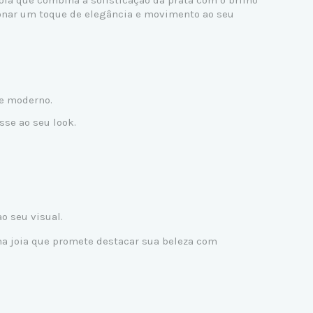
joia que combina a sofisticação da prata com o brilho
icionar um toque de elegância e movimento ao seu
 e moderno.
sse ao seu look.
 seu visual.
Uma joia que promete destacar sua beleza com