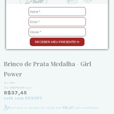
RECEBER MEU PRESENTE! ✨
Brinco de Prata Medalha - Girl
Power
SKU:
17573
De
R$74,90
por
R$37,45
está com 50%OFF
Compre e receba de volta até
R$1,87
em cashback