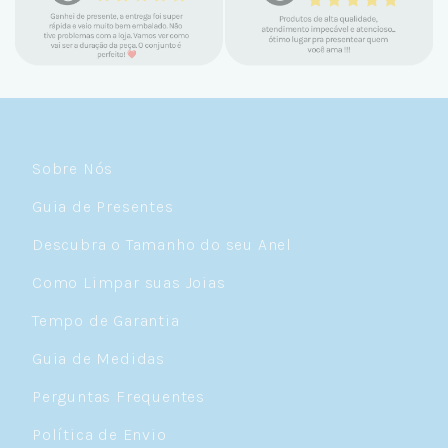
mimos e brindes incríveis. Virei cliente fiel
e amo demais as pratas que são lindas, tem
um brilho incrível e preço super justo. Fora
as promoções que rolam o ano inteiro. Sou
Céulover de carteirinha 💙
Sobre Nós
Guia de Presentes
Descubra o Tamanho do seu Anel
Como Limpar suas Joias
Tempo de Garantia
Guia de Medidas
Perguntas Frequentes
Política de Envio