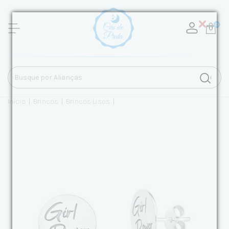
0
Início
|
Brincos
|
Brincos Lisos
|