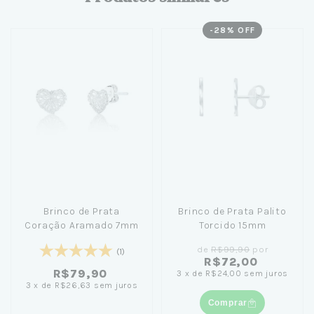
-
28
% OFF
Brinco de Prata
Brinco de Prata Palito
Coração Aramado 7mm
Torcido 15mm
de
R$99,90
por
(1)
R$72,00
R$79,90
3
x
de
R$24,00
sem juros
3
x
de
R$26,63
sem juros
Comprar