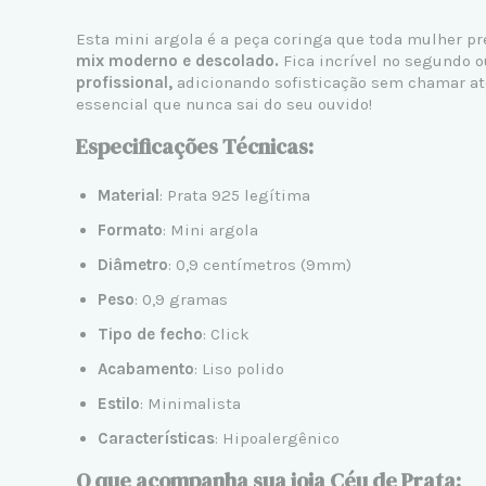
Esta mini argola é a peça coringa que toda mulher pr
mix moderno e descolado.
Fica incrível no segundo ou
profissional,
adicionando sofisticação sem chamar at
essencial que nunca sai do seu ouvido!
Especificações Técnicas:
Material
: Prata 925 legítima
Formato
: Mini argola
Diâmetro
: 0,9 centímetros (9mm)
Peso
: 0,9 gramas
Tipo de fecho
: Click
Acabamento
: Liso polido
Estilo
: Minimalista
Características
: Hipoalergênico
O que acompanha sua joia Céu de Prata: