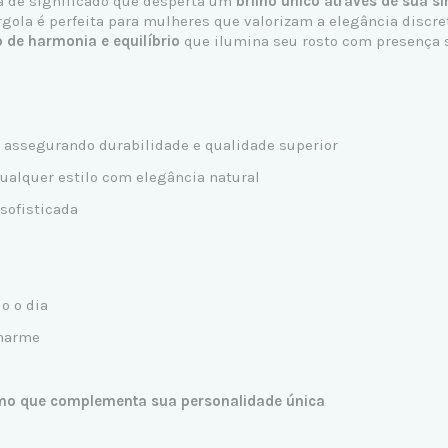
a de significado que desperta um
brilho único através de sua si
ola é perfeita para mulheres que valorizam a elegância discreta
 de harmonia e equilíbrio
que ilumina seu rosto com presença s
, assegurando durabilidade e qualidade superior
alquer estilo com elegância natural
 sofisticada
o o dia
charme
o que complementa sua personalidade única