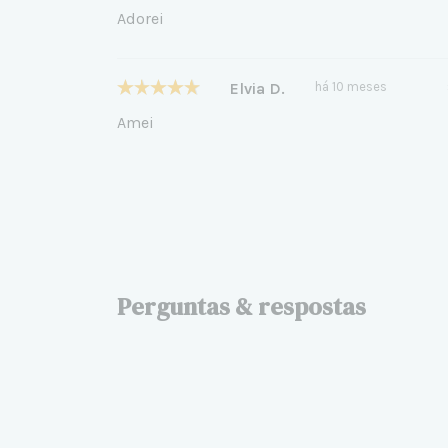
Adorei
Elvia D.
há 10 meses
Amei
Perguntas & respostas