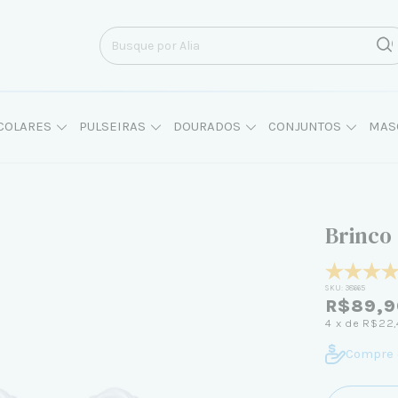
COLARES
PULSEIRAS
DOURADOS
CONJUNTOS
MAS
Brinco
SKU:
38665
R$89,9
4
x de
R$22,
Compre 