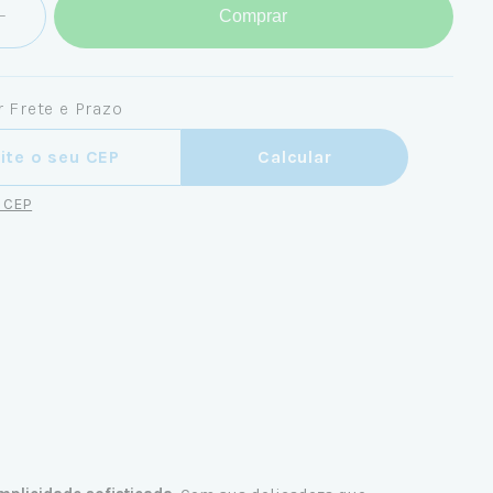
Comprar
 Frete e Prazo
ra o CEP:
Calcular
u CEP