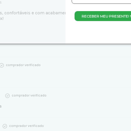
s
s, confortáveis e com acabamento impecável. O tamanho é ideal
RECEBER MEU PRESENTE! 
x!
comprador verificado
comprador verificado
a
comprador verificado