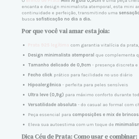
O
Brinco de Prata
Mini Argola 0,9cm
é uma peça chei
encanta e design minimalista atemporal, esta mini arg
continuidade e perfeição, transmitindo uma
sensação
busca
sofisticação no dia a dia.
Por que você vai amar esta joia:
Prata 925 legítima
com garantia vitalícia da prata
Design minimalista atemporal
que complementa qu
Tamanho delicado de 0,9cm
- presença discreta e
Fecho click
prático para facilidade no uso diário
Hipoalergênica
- perfeita para peles sensíveis
Ultra leve (0,9g)
para máximo conforto durante tod
Versatilidade absoluta
- do casual ao formal com 
Peça essencial para
composições e mix de brincos
Eleva sua autoestima com um toque de
minimalism
Dica Céu de Prata: Como usar e combinar: