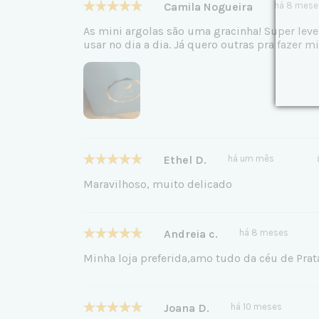
Camila Nogueira
há 8 mese
As mini argolas são uma gracinha! Super leve
usar no dia a dia. Já quero outras pra fazer mi
Ethel D.
há um mês
Maravilhoso, muito delicado
Andreia c.
há 8 meses
Minha loja preferida,amo tudo da céu de Prat
Joana D.
há 10 meses