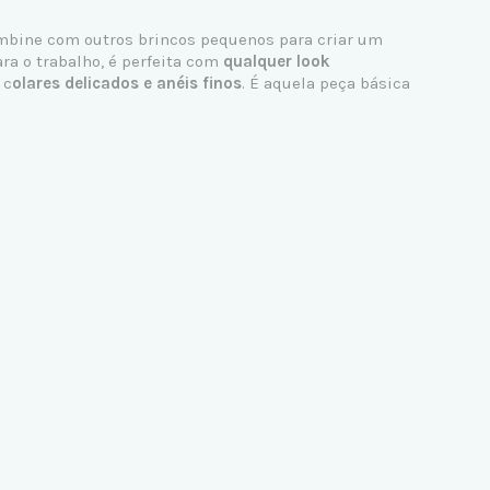
ombine com outros brincos pequenos para criar um
ra o trabalho, é perfeita com
qualquer look
 c
olares delicados e anéis finos
. É aquela peça básica