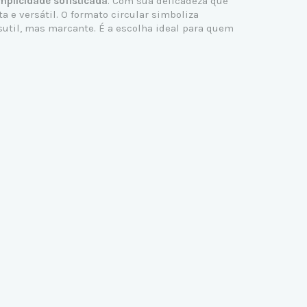
mplicidade sofisticada
. Com sua delicadeza que
 e versátil. O formato circular simboliza
util, mas marcante. É a escolha ideal para quem