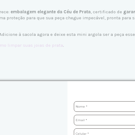
rece:
embalagem elegante da Céu de Prata
, certificado de
garan
a proteção para que sua peça chegue impecável, pronta para se 
Adicione à sacola agora e deixe esta mini argola ser a peça es
mo limpar suas joias de prata
.