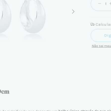
Calcular
Entregas pa
Não sei me
,9cm