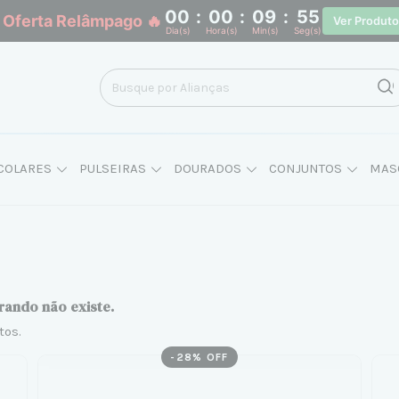
00
:
00
:
09
:
54
 Oferta Relâmpago 🔥
Ver Produt
Dia(s)
Hora(s)
Min(s)
Seg(s)
COLARES
PULSEIRAS
DOURADOS
CONJUNTOS
MAS
rando não existe.
tos.
-
28
% OFF