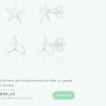
it Brinco de Prata Estrela do Mar e Cauda
e Sereia
e
R$119,90
por
$99,00
Comprar
x
de
R$24,75
sem juros