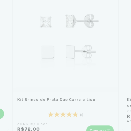
Kit Brinco de Prata Duo Carre e Liso
K
d
d
(1)
R
4
de
R$99,90
por
R$72,00
Comprar