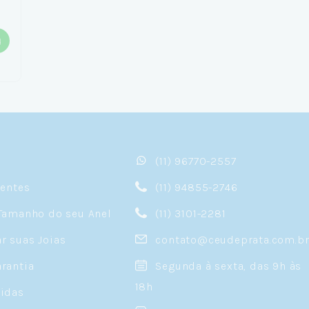
(11) 96770-2557
sentes
(11) 94855-2746
Tamanho do seu Anel
(11) 3101-2281
 suas Joias
contato@ceudeprata.com.b
rantia
Segunda à sexta, das 9h às
18h
idas