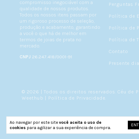
compromisso inegociável com a
Perguntas F
qualidade de nossos produtos.
Todos os nossos itens passam por
Política de 
um rigoroso processo de seleção,
produção e acabamento, garantindo
Política de 
a você o que há de melhor em
termos de joias de prata no
Política de 
mercado.
Contato
CNPJ
26.247.418/0001-91
Presente di
© 2026 | Todos os direitos reservados.
Céu de P
Weethub
|
Política de Privacidade
.
Ao navegar por este site
você aceita o uso de
ENT
cookies
para agilizar a sua experiência de compra.