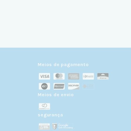
Meios de pagamento
Meios de envio
r
segurança