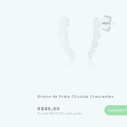
Brinco de Prata Círculos Crescentes
R$69,90
Comprar
3
x
de
R$23,30
sem juros