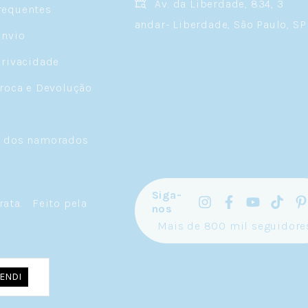
Av. da Liberdade, 834, 3
requentes
andar- Liberdade, São Paulo, SP
Envio
Privacidade
Troca e Devolução
a dos namorados
Siga-
rata
.
Feito pela
nos
Mais de 800 mil seguidore
ENDI