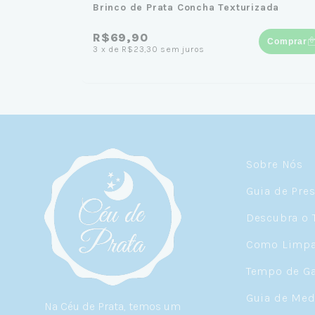
Brinco de Prata Concha Texturizada
R$69,90
Comprar
3
x
de
R$23,30
sem juros
Sobre Nós
Guia de Pre
Descubra o 
Como Limpar
Tempo de Ga
Guia de Med
Na Céu de Prata, temos um