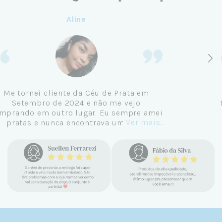
Aline
Me tornei cliente da Céu de Prata em
Setembro de 2024 e não me vejo
comprando em outro lugar. Eu sempre amei
Ver mais...
pratas e nunca encontrava uma loja
confiável e com jóias tão lindas até
encontrar a Céu. Atendimento
personalizado, verdadeiras jóias prata 925,
mimos e brindes incríveis. Virei cliente fiel
e amo demais as pratas que são lindas, tem
um brilho incrível e preço super justo. Fora
as promoções que rolam o ano inteiro. Sou
Céulover de carteirinha 💙