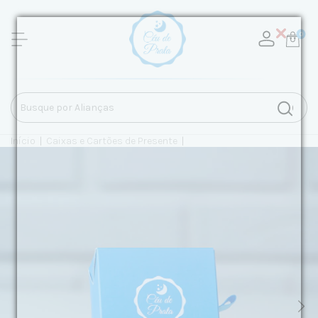
0
Início
|
Caixas e Cartões de Presente
|