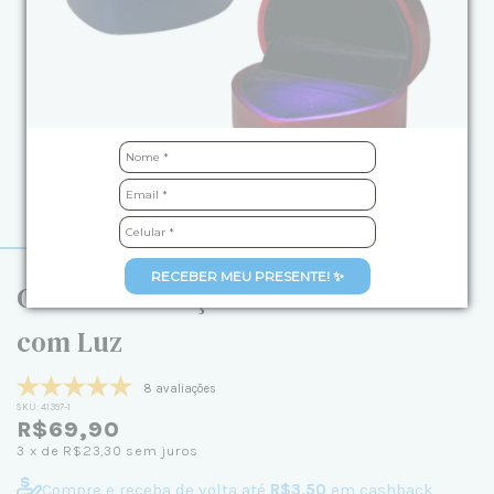
RECEBER MEU PRESENTE! ✨
Caixinha Coração Vermelha ou Azul
com Luz
8 avaliações
SKU:
41397-1
R$69,90
3
x de
R$23,30
sem juros
Compre e receba de volta até
R$3,50
em cashback