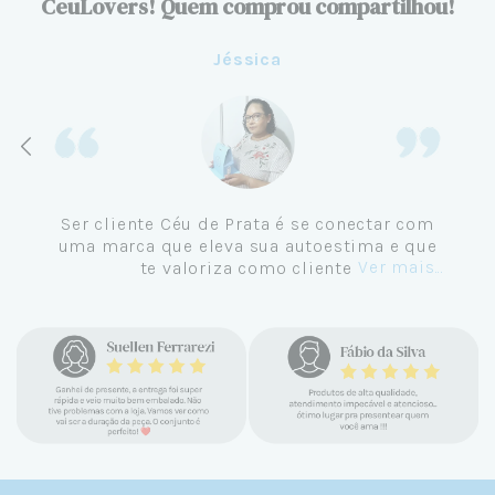
CeuLovers! Quem comprou compartilhou!
Aline
Me tornei cliente da Céu de Prata em
Setembro de 2024 e não me vejo
comprando em outro lugar. Eu sempre amei
Ver mais...
pratas e nunca encontrava uma loja
confiável e com jóias tão lindas até
encontrar a Céu. Atendimento
personalizado, verdadeiras jóias prata 925,
mimos e brindes incríveis. Virei cliente fiel
e amo demais as pratas que são lindas, tem
um brilho incrível e preço super justo. Fora
as promoções que rolam o ano inteiro. Sou
Céulover de carteirinha 💙