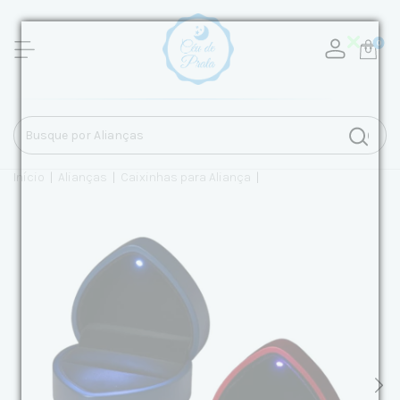
0
Início
|
Alianças
|
Caixinhas para Aliança
|