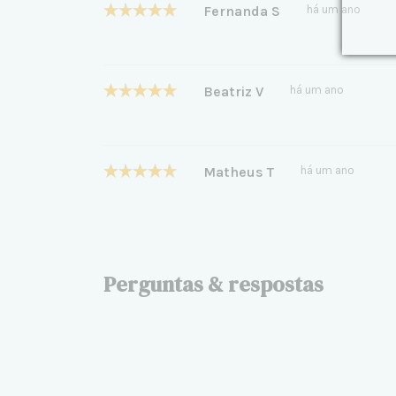
Fernanda S
há um ano
Beatriz V
há um ano
Matheus T
há um ano
Perguntas & respostas