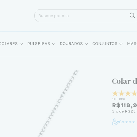
COLARES
PULSEIRAS
DOURADOS
CONJUNTOS
MAS
Colar 
SKU:
41109
R$119,
5
x de
R$23
Compre 