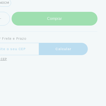
40CM
Comprar
 Frete e Prazo
ra o CEP:
Calcular
u CEP