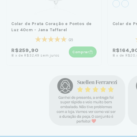
Colar de Prata Coração e Pontos de
Colar de P
Luz 40cm - Jana Taffarel
(2)
R$259,90
R$164,9
Comprar
8
x
de
R$32,49
sem juros
8
x
de
R$20,