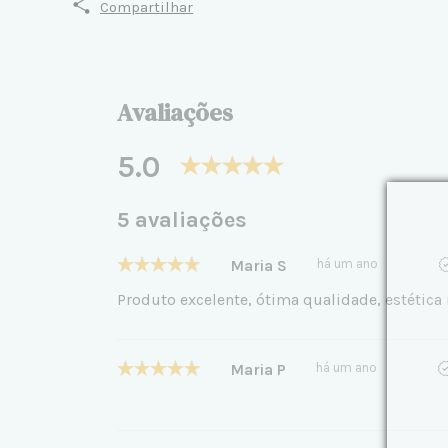
Compartilhar
Avaliações
5.0
5 avaliações
Maria S
há um ano
Produto excelente, ótima qualidade, estética
Maria P
há um ano