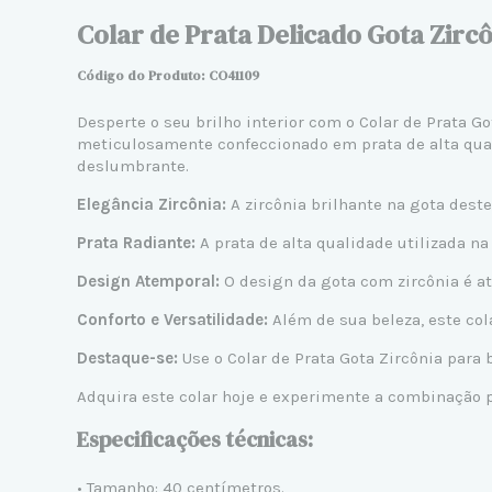
Colar de Prata Delicado Gota Zirc
Código do Produto: CO41109
Desperte o seu brilho interior com o Colar de Prata G
meticulosamente confeccionado em prata de alta qual
deslumbrante.
Elegância Zircônia:
A zircônia brilhante na gota dest
Prata Radiante:
A prata de alta qualidade utilizada n
Design Atemporal:
O design da gota com zircônia é at
Conforto e Versatilidade:
Além de sua beleza, este col
Destaque-se:
Use o Colar de Prata Gota Zircônia para b
Adquira este colar hoje e experimente a combinação pe
Especificações técnicas:
• Tamanho: 40 centímetros.