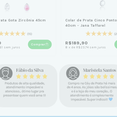
rata Gota Zircônia 45cm
Colar de Prata Cinco Pont
40cm - Jana Taffarel
(15)
(2
0
R$189,90
Comprar
61
sem juros
8
x
de
R$23,74
sem juros