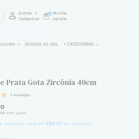
Entrar
/
Minha
0
Cadastrar
sacola
CULINO
ÓCULOS DE SOL
+ CATEGORIAS
de Prata Gota Zircônia 40cm
5 avaliações
90
,98
sem juros
e receba de volta até
R$6,00
em cashback