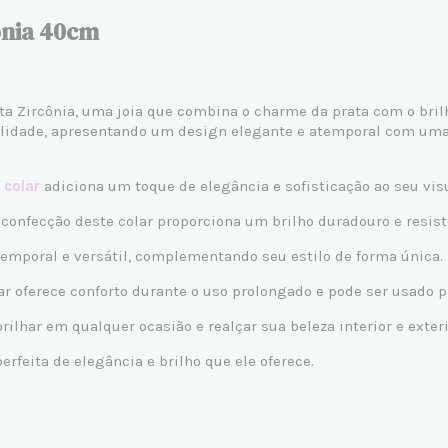
ônia 40cm
ota Zircônia, uma joia que combina o charme da prata com o bril
idade, apresentando um design elegante e atemporal com uma go
e
colar
adiciona um toque de elegância e sofisticação ao seu visu
a confecção deste colar proporciona um brilho duradouro e resis
emporal e versátil, complementando seu estilo de forma única.
ar oferece conforto durante o uso prolongado e pode ser usado 
rilhar em qualquer ocasião e realçar sua beleza interior e exteri
rfeita de elegância e brilho que ele oferece.