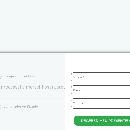
comprador verificado
 impecável e maravilhosa! Estou apaixonada por todas as peça
comprador verificado
RECEBER MEU PRESENTE! 