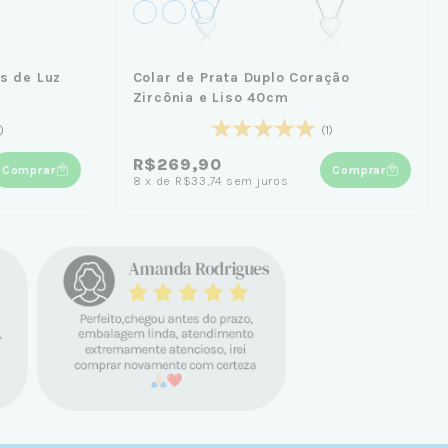
os de Luz
Colar de Prata Duplo Coração
Zircônia e Liso 40cm
)
(1)
R$269,90
Comprar
Comprar
8
x
de
R$33,74
sem juros