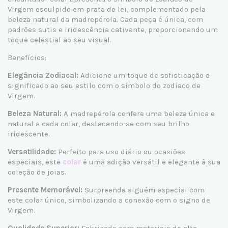
Virgem esculpido em prata de lei, complementado pela
beleza natural da madrepérola. Cada peça é única, com
padrões sutis e iridescência cativante, proporcionando um
toque celestial ao seu visual.
Benefícios:
Elegância Zodiacal:
Adicione um toque de sofisticação e
significado ao seu estilo com o símbolo do zodíaco de
Virgem.
Beleza Natural:
A madrepérola confere uma beleza única e
natural a cada colar, destacando-se com seu brilho
iridescente.
Versatilidade:
Perfeito para uso diário ou ocasiões
especiais, este
colar
é uma adição versátil e elegante à sua
coleção de joias.
Presente Memorável:
Surpreenda alguém especial com
este colar único, simbolizando a conexão com o signo de
Virgem.
Qualidade Superior:
Fabricado com materiais de alta