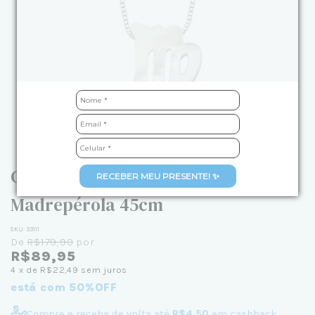
Colar de Prata Signo de Virgem em
RECEBER MEU PRESENTE! ✨
Madrepérola 45cm
SKU:
33111
De
R$179,90
por
R$89,95
4
x de
R$22,49
sem juros
está com 50%OFF
Compre e receba de volta até
R$4,50
em cashback