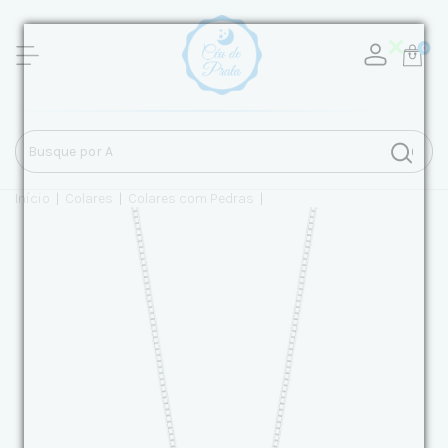
0
Início
|
Colares
|
Colares com Pedras
|