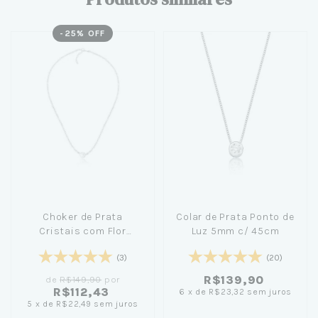
-
25
% OFF
Choker de Prata
Colar de Prata Ponto de
Cristais com Flor
Luz 5mm c/ 45cm
Madrepérola 40cm
(3)
(20)
R$139,90
de
R$149,90
por
R$112,43
6
x
de
R$23,32
sem juros
5
x
de
R$22,49
sem juros