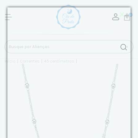
0
Início
|
Correntes
|
45 centímetros
|