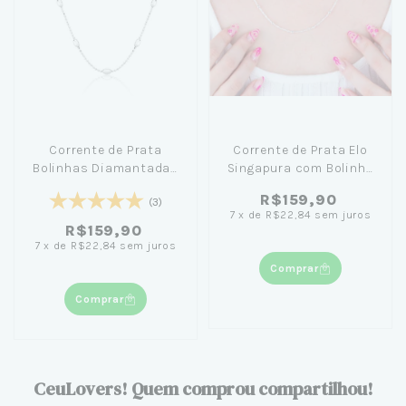
Corrente de Prata
Corrente de Prata Elo
Bolinhas Diamantadas
Singapura com Bolinha
e Balão 45cm
45cm - Isa Mantini
R$159,90
(3)
7
x
de
R$22,84
sem juros
R$159,90
7
x
de
R$22,84
sem juros
Comprar
Comprar
CeuLovers! Quem comprou compartilhou!