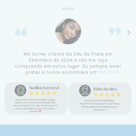
Aline
Me tornei cliente da Céu de Prata em
Setembro de 2024 e não me vejo
comprando em outro lugar. Eu sempre amei
Ver mais...
pratas e nunca encontrava uma loja
confiável e com jóias tão lindas até
encontrar a Céu. Atendimento
personalizado, verdadeiras jóias prata 925,
mimos e brindes incríveis. Virei cliente fiel
e amo demais as pratas que são lindas, tem
um brilho incrível e preço super justo. Fora
as promoções que rolam o ano inteiro. Sou
Céulover de carteirinha 💙