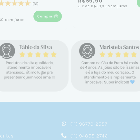
R$59,90
(31)
2
x
de
R$29,95
sem juros
Comprar
30
sem juros
(11) 96770-2557
sentes
(11) 94855-2746