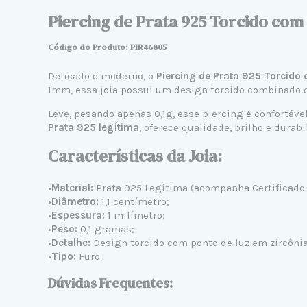
Piercing de Prata 925 Torcido com 
Código do Produto: PIR46805
Delicado e moderno, o
Piercing de
Prata 925
Torcido 
1mm, essa joia possui um design torcido combinado co
Leve, pesando apenas 0,1g, esse piercing é confortáve
Prata 925 legítima
, oferece qualidade, brilho e durabi
Características da Joia:
•
Material:
Prata 925 Legítima (acompanha Certificado 
•
Diâmetro:
1,1 centímetro;
•
Espessura:
1 milímetro;
•
Peso:
0,1 gramas;
•
Detalhe:
Design torcido com ponto de luz em zircôni
•
Tipo:
Furo.
Dúvidas Frequentes: