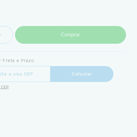
Comprar
 Frete e Prazo
ra o CEP:
Calcular
u CEP