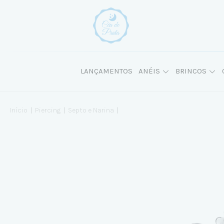
LANÇAMENTOS
ANÉIS
BRINCOS
Início
|
Piercing
|
Septo e Narina
|