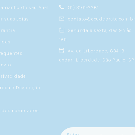
Tamanho do seu Anel
(11) 3101-2281
 suas Joias
contato@ceudeprata.com.b
rantia
Segunda à sexta, das 9h às
18h
idas
Av. da Liberdade, 834, 3
requentes
andar- Liberdade, São Paulo, SP
Envio
Privacidade
Troca e Devolução
a dos namorados
Siga-