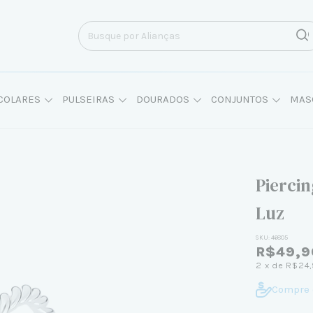
COLARES
PULSEIRAS
DOURADOS
CONJUNTOS
MAS
Pierci
Luz
SKU:
46805
R$49,9
2
x de
R$24
Compre 