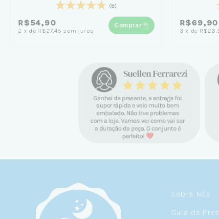
(8)
R$54,90
R$69,90
Comprar
2
x
de
R$27,45
sem juros
3
x
de
R$23,
Sobre Nós
Guia de Pre