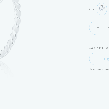
Cor:
Calcular
Entregas pa
Não sei me