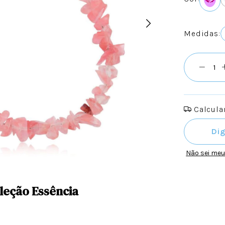
Medidas:
Calcular
Entregas pa
Não sei me
oleção Essência