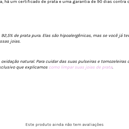
 há um certificado de prata e uma garantia de 90 dias contra q
 92,5% de prata pura. Elas são hipoalergênicas, mas se você já te
sas joias.
xidação natural. Para cuidar das suas pulseiras e tornozeleiras 
xclusivo que explicamos
como limpar suas joias de prata
.
Este produto ainda não tem avaliações