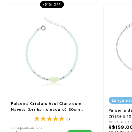
-
51
% OFF
Lançame
Pulseira Cristais Azul Claro com
Navete (brilha no escuro) 20cm
Pulseira d
Fecho em Prata
Cristais 1
(1)
de
R$169,90
R$159,0
de
R$159,90
por
7
x
de
R$22,7