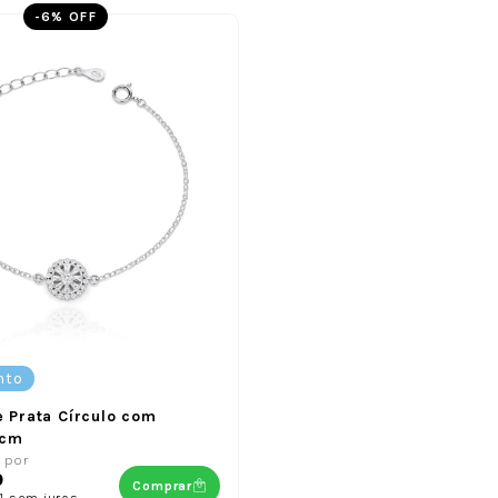
-
6
% OFF
nto
e Prata Círculo com
9cm
por
0
Comprar
1
sem juros