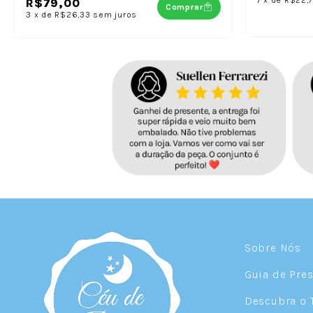
R$79,00
Comprar
3
x
de
R$26,33
sem juros
Sobre Nós
Guia de Pre
Descubra o 