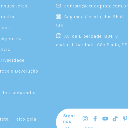
 suas Joias
contato@ceudeprata.com.b
rantia
Segunda à sexta, das 9h às
18h
idas
Av. da Liberdade, 834, 3
requentes
andar- Liberdade, São Paulo, SP
Envio
Privacidade
Troca e Devolução
a dos namorados
Siga-
rata
.
Feito pela
nos