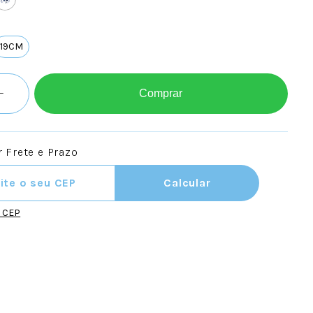
19CM
Comprar
 Frete e Prazo
ra o CEP:
Calcular
u CEP