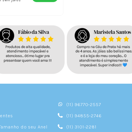
(11) 96770-2557
sentes
(11) 94855-2746
Tamanho do seu Anel
(11) 3101-2281