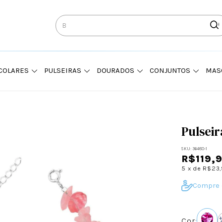
COLARES
PULSEIRAS
DOURADOS
CONJUNTOS
MAS
Pulsei
SKU:
36480-1
R$119,
5
x de
R$23
Compre 
Cor: