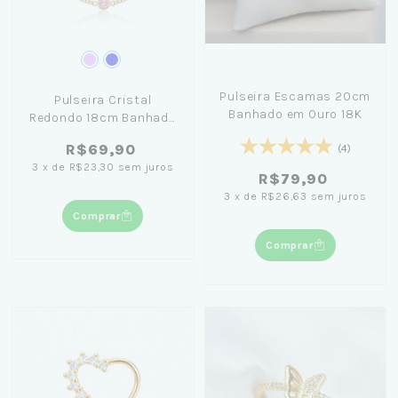
Pulseira Escamas 20cm
Pulseira Cristal
Banhado em Ouro 18K
Redondo 18cm Banhado
Ouro 18k+ Caixa Laço
R$69,90
(4)
Azul
3
x
de
R$23,30
sem juros
R$79,90
3
x
de
R$26,63
sem juros
Comprar
Comprar