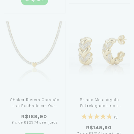
Comprar
Choker Riviera Coração
Brinco Meia Argola
Liso Banhado em Ouro
Entrelaçado Liso e
18k
Cravejado 1,8cm
R$189,90
Banhado Ouro 18K
(1)
8
x
de
R$23,74
sem juros
R$149,90
7
x
de
R$21,41
sem juros