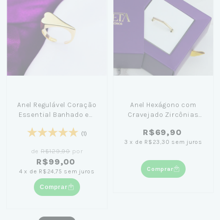
Anel Regulável Coração
Anel Hexágono com
Essential Banhado em
Cravejado Zircônias
Ouro 18K - Natalia
Banhado a Ouro 18K
R$69,90
Santos
(1)
3
x
de
R$23,30
sem juros
de
R$129,90
por
R$99,00
Comprar
4
x
de
R$24,75
sem juros
Comprar