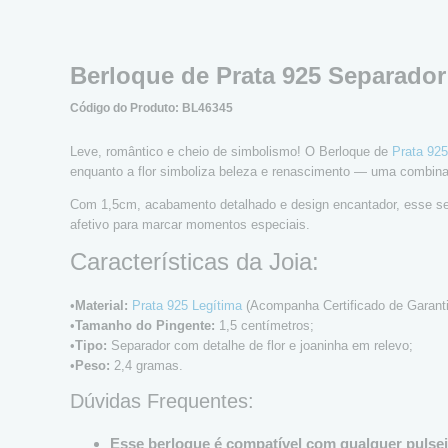
Berloque de Prata 925 Separador
Código do Produto: BL46345
Leve, romântico e cheio de simbolismo! O Berloque de
Prata 925
enquanto a flor simboliza beleza e renascimento — uma combinaçã
Com 1,5cm, acabamento detalhado e design encantador, esse se
afetivo para marcar momentos especiais.
Características da Joia:
•
Material:
Prata 925 Legítima
(Acompanha Certificado de Garantia
•
Tamanho do Pingente:
1,5 centímetros;
•
Tipo:
Separador com detalhe de flor e joaninha em relevo;
•
Peso:
2,4 gramas.
Dúvidas Frequentes:
Esse berloque é compatível com qualquer pulse