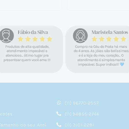
(11) 96770-2557
sentes
(11) 94855-2746
Tamanho do seu Anel
(11) 3101-2281