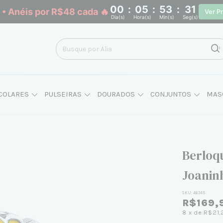
00
:
05
:
53
:
30
• Anéis por R$48 cada 🔥
Ver P
Dia(s)
Hora(s)
Min(s)
Seg(s)
COLARES
PULSEIRAS
DOURADOS
CONJUNTOS
MAS
Berloq
Joanin
SKU:
46345
R$169,
8
x de
R$21,