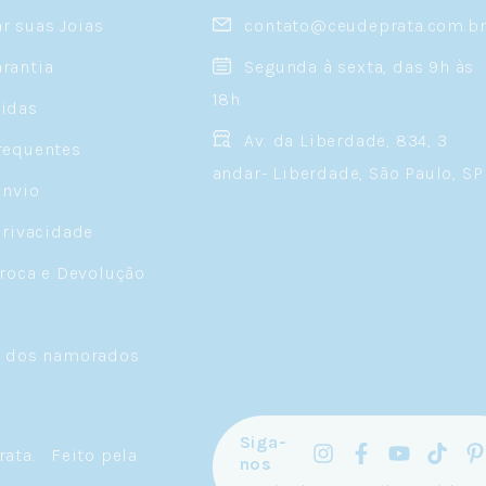
 suas Joias
contato@ceudeprata.com.b
rantia
Segunda à sexta, das 9h às
18h
idas
Av. da Liberdade, 834, 3
requentes
andar- Liberdade, São Paulo, SP
Envio
Privacidade
Troca e Devolução
a dos namorados
Siga-
rata
.
Feito pela
nos