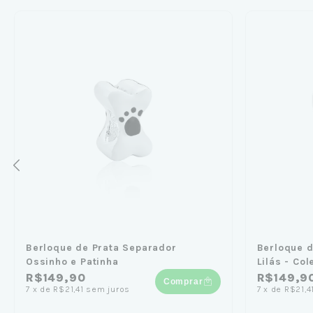
Berloque de Prata Separador
Berloque d
Ossinho e Patinha
Lilás - Co
R$149,90
R$149,9
Comprar
7
x
de
R$21,41
sem juros
7
x
de
R$21,4