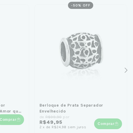
-
50
% OFF
dor
Berloque de Prata Separador
 Amor que
Envelhecido
de
R$99,90
por
Comprar
R$49,95
Comprar
2
x
de
R$24,98
sem juros