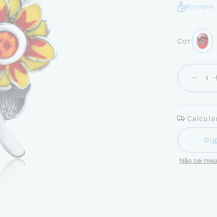
Compre 
Cor:
Calcular
Entregas pa
Não sei me