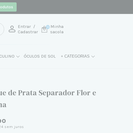
rodutos
Entrar
/
Minha
0
Cadastrar
sacola
CULINO
ÓCULOS DE SOL
+ CATEGORIAS
ue de Prata Separador Flor e
ha
90
24
sem juros