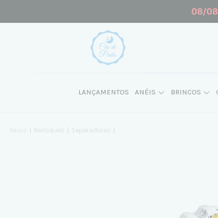
08/08 
LANÇAMENTOS
ANÉIS
BRINCOS
Início
|
Berloques
|
Separadores
|