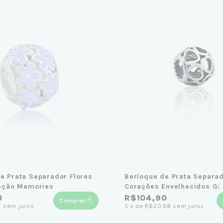
e Prata Separador Flores
Berloque de Prata Separa
leção Memories
Corações Envelhecidos G:
Transcende o Tempo
0
R$104,90
Comprar
1
sem juros
5
x
de
R$20,98
sem juros