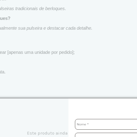
seiras tradicionais de berloques.
ques?
ualmente sua pulseira e destacar cada detalhe.
tear [apenas uma unidade por pedido];
ta.
Este produto ainda não tem avaliações