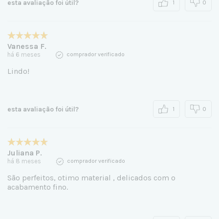
esta avaliação foi útil?
1
0
Vanessa F.
há 6 meses
comprador verificado
Lindo!
esta avaliação foi útil?
1
0
Juliana P.
há 8 meses
comprador verificado
São perfeitos, otimo material , delicados com o
acabamento fino.