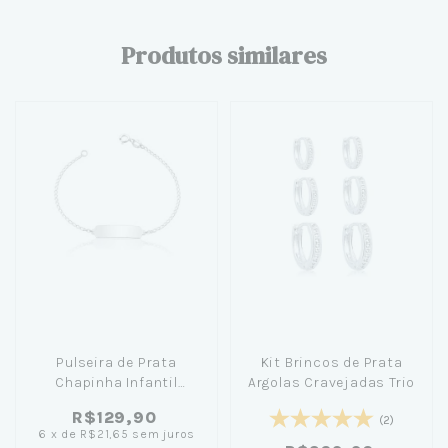
Produtos similares
Pulseira de Prata
Kit Brincos de Prata
Chapinha Infantil
Argolas Cravejadas Trio
Personalizável 14cm
R$129,90
(2)
(Ler Descrição)
6
x
de
R$21,65
sem juros