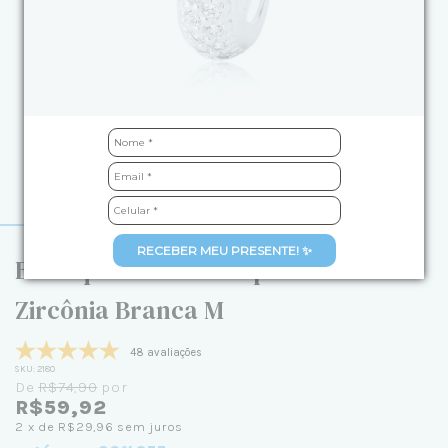
RECEBER MEU PRESENTE! ✨
Berloque de Prata Separador
Zircônia Branca M
48 avaliações
SKU:
2180
De
R$74,90
por
R$59,92
2
x de
R$29,96
sem juros