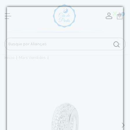
0
Início
|
Mais Vendidos
|