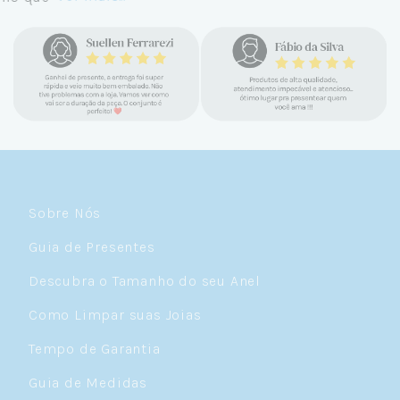
confiável e com jóias tão lindas até
encontrar a Céu. Atendimento
personalizado, verdadeiras jóias prata 925,
mimos e brindes incríveis. Virei cliente fiel
e amo demais as pratas que são lindas, tem
um brilho incrível e preço super justo. Fora
as promoções que rolam o ano inteiro. Sou
Céulover de carteirinha 💙
Sobre Nós
Guia de Presentes
Descubra o Tamanho do seu Anel
Como Limpar suas Joias
Tempo de Garantia
Guia de Medidas