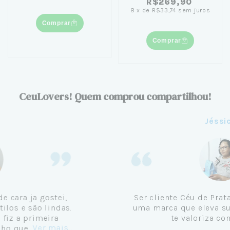
R$269,90
8
x
de
R$33,74
sem juros
Comprar
Comprar
CeuLovers! Quem comprou compartilhou!
Aline
Me tornei cliente da Céu de Prata em
Setembro de 2024 e não me vejo
comprando em outro lugar. Eu sempre amei
Ver mais...
pratas e nunca encontrava uma loja