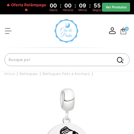
🔥 Oferta Relâmpago
00
:
00
:
09
:
55
Ver Produtos
🔥
Dia(s)
Hora(s)
Min(s)
Seg(s)
0
Início
|
Berloques
|
Berloques Pets e Animais
|