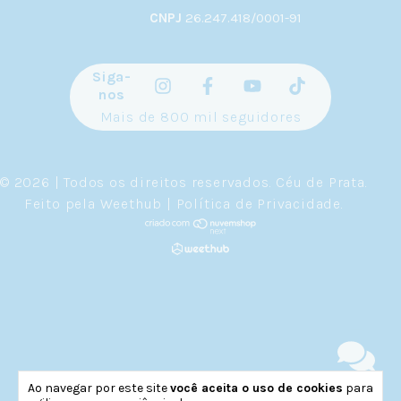
CNPJ
26.247.418/0001-91
Siga-
nos
Mais de 800 mil seguidores
© 2026 | Todos os direitos reservados.
Céu de Prata
.
Feito pela
Weethub
|
Política de Privacidade
.
Ao navegar por este site
você aceita o uso de cookies
para