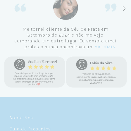
Me tornei cliente da Céu de Prata em
Setembro de 2024 e não me vejo
comprando em outro lugar. Eu sempre amei
Ver mais...
pratas e nunca encontrava uma loja
confiável e com jóias tão lindas até
encontrar a Céu. Atendimento
personalizado, verdadeiras jóias prata 925,
mimos e brindes incríveis. Virei cliente fiel
e amo demais as pratas que são lindas, tem
um brilho incrível e preço super justo. Fora
as promoções que rolam o ano inteiro. Sou
Céulover de carteirinha 💙
Sobre Nós
Guia de Presentes