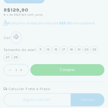
R$129,90
6
x de
R$21,65
sem juros
Compre e receba de volta até
R$6,50
em cashback
Cor:
Tamanho do anel:
11
13
15
17
19
21
23
25
27
29
Comprar
Calcular Frete e Prazo
Entregas para o CEP:
Calcular