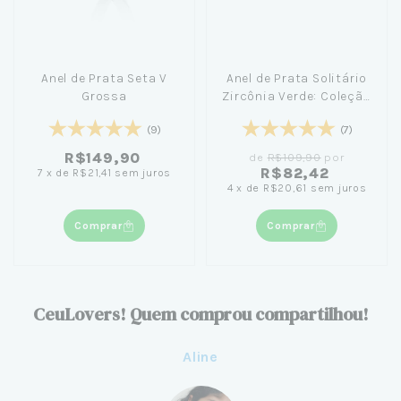
Anel de Prata Seta V
Anel de Prata Solitário
Grossa
Zircônia Verde: Coleção
Único Amor + Caixinha
(9)
(7)
Azul Pequena Céu de
Prata
R$149,90
de
R$109,90
por
R$82,42
7
x
de
R$21,41
sem juros
4
x
de
R$20,61
sem juros
Comprar
Comprar
CeuLovers! Quem comprou compartilhou!
Aline