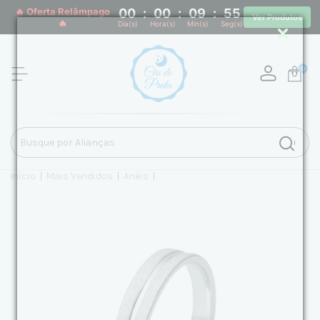
🔥 Oferta Relâmpago
00
:
00
:
09
:
55
Ver Produtos
🔥
Dia(s)
Hora(s)
Min(s)
Seg(s)
0
Início
|
Mais Vendidos
|
Anéis
|