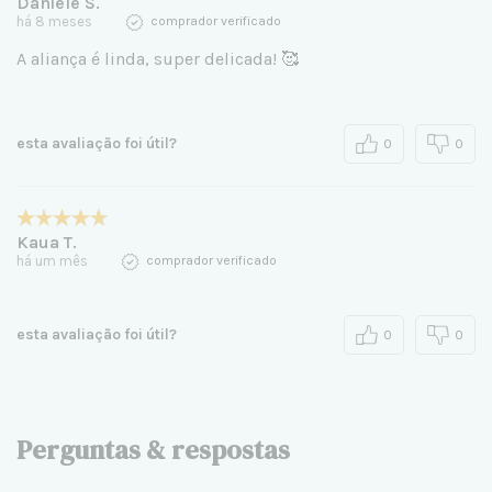
Daniele S.
há 8 meses
comprador verificado
A aliança é linda, super delicada! 🥰
esta avaliação foi útil?
0
0
Kaua T.
há um mês
comprador verificado
esta avaliação foi útil?
0
0
Perguntas & respostas