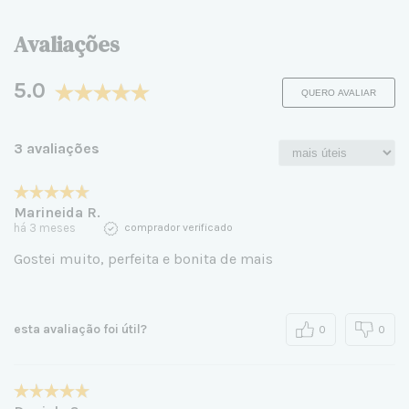
Avaliações
5.0
QUERO AVALIAR
3 avaliações
Marineida R.
há 3 meses
comprador verificado
Gostei muito, perfeita e bonita de mais
esta avaliação foi útil?
0
0