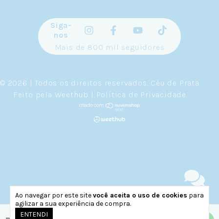
Siga-
nos
Mais de 800 mil seguidores
© 2026 | Todos os direitos reservados.
Céu de Prata
.
Feito pela
Weethub
|
Política de Privacidade
.
Ao navegar por este site
você aceita o uso de cookies
para
agilizar a sua experiência de compra.
ENTENDI