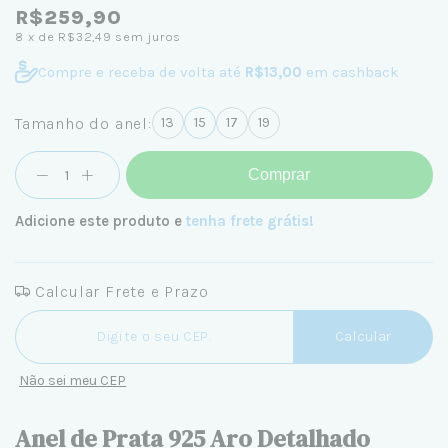
R$259,90
8
x de
R$32,49
sem juros
Compre e receba de volta até
R$13,00
em cashback
Tamanho do anel:
13
15
17
19
Comprar
Adicione este produto e
tenha frete grátis!
Calcular Frete e Prazo
Entregas para o CEP:
Calcular
Não sei meu CEP
Anel de Prata 925 Aro Detalhado