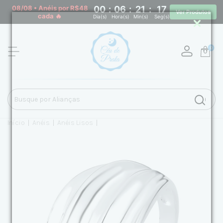
08/08 • Anéis por R$48
00
:
06
:
21
:
16
Ver Produtos
cada 🔥
Dia(s)
Hora(s)
Min(s)
Seg(s)
0
Início
|
Anéis
|
Anéis Lisos
|