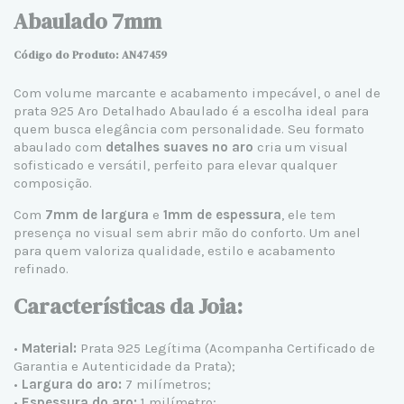
Abaulado 7mm
Código do Produto: AN47459
Com volume marcante e acabamento impecável, o
anel de
prata
925 Aro Detalhado Abaulado é a escolha ideal para
quem busca elegância com personalidade. Seu formato
abaulado com
detalhes suaves no aro
cria um visual
sofisticado e versátil, perfeito para elevar qualquer
composição.
Com
7mm de largura
e
1mm de espessura
, ele tem
presença no visual sem abrir mão do conforto. Um anel
para quem valoriza qualidade, estilo e acabamento
refinado.
Características da Joia:
•
Material:
Prata 925
Legítima (Acompanha Certificado de
Garantia e Autenticidade da Prata);
•
Largura do aro:
7 milímetros;
•
Espessura do aro:
1 milímetro;