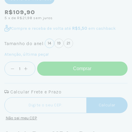
R$109,90
5
x de
R$21,98
sem juros
Compre e receba de volta até
R$5,50
em cashback
Tamanho do anel:
14
19
21
Atenção, última peça!
Comprar
Calcular Frete e Prazo
Entregas para o CEP:
Calcular
Não sei meu CEP