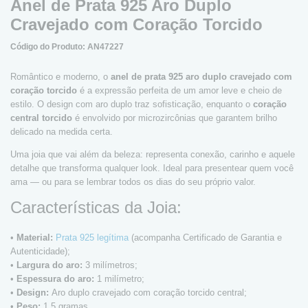
Anel de Prata 925 Aro Duplo
Cravejado com Coração Torcido
Código do Produto: AN47227
Romântico e moderno, o
anel de prata 925 aro duplo cravejado com
coração torcido
é a expressão perfeita de um amor leve e cheio de
estilo. O design com aro duplo traz sofisticação, enquanto o
coração
central torcido
é envolvido por microzircônias que garantem brilho
delicado na medida certa.
Uma joia que vai além da beleza: representa conexão, carinho e aquele
detalhe que transforma qualquer look. Ideal para presentear quem você
ama — ou para se lembrar todos os dias do seu próprio valor.
Características da Joia:
•
Material:
Prata 925 legítima
(acompanha Certificado de Garantia e
Autenticidade);
•
Largura do aro:
3 milímetros;
•
Espessura do aro:
1 milímetro;
•
Design:
Aro duplo cravejado com coração torcido central;
•
Peso:
1,5 gramas.