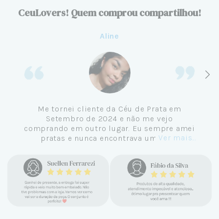
CeuLovers! Quem comprou compartilhou!
Aline
Me tornei cliente da Céu de Prata em
Setembro de 2024 e não me vejo
comprando em outro lugar. Eu sempre amei
Ver mais...
pratas e nunca encontrava uma loja
confiável e com jóias tão lindas até
encontrar a Céu. Atendimento
personalizado, verdadeiras jóias prata 925,
mimos e brindes incríveis. Virei cliente fiel
e amo demais as pratas que são lindas, tem
um brilho incrível e preço super justo. Fora
as promoções que rolam o ano inteiro. Sou
Céulover de carteirinha 💙