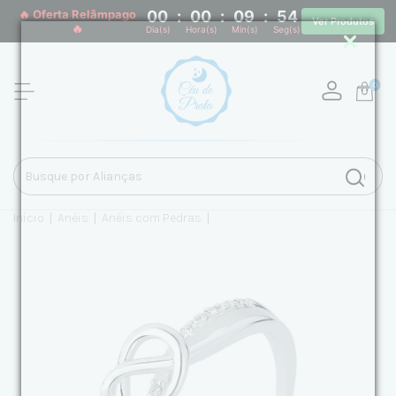
🔥 Oferta Relâmpago
00
:
00
:
09
:
54
Ver Produtos
🔥
Dia(s)
Hora(s)
Min(s)
Seg(s)
0
Início
|
Anéis
|
Anéis com Pedras
|