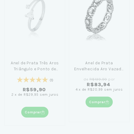
Anel de Prata Três Aros
Anel de Prata
Triângulo e Ponto de
Envelhecida Aro Vazado
Luz
e Zircônias
de
R$139,90
por
(1)
R$83,94
R$59,90
4
x
de
R$20,99
sem juros
2
x
de
R$29,95
sem juros
Comprar
Comprar