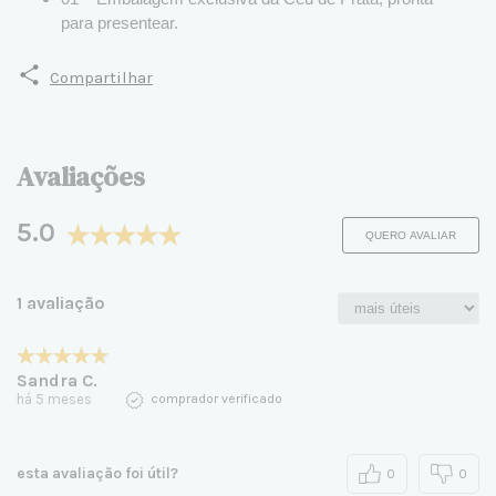
para presentear.
Compartilhar
Avaliações
5.0
QUERO AVALIAR
1 avaliação
Sandra C.
há 5 meses
comprador verificado
esta avaliação foi útil?
0
0