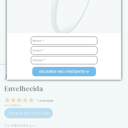
RECEBER MEU PRESENTE! ✨
Anel de Prata Aro Fino e Pena
Envelhecida
1 avaliação
SKU:
23782-12
Tabela de medidas
De
R$84,90
por