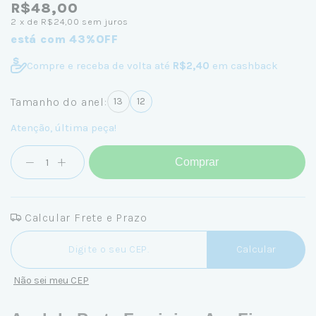
R$48,00
2
x de
R$24,00
sem juros
está com 43%OFF
Compre e receba de volta até
R$2,40
em cashback
Tamanho do anel:
13
12
Atenção, última peça!
Comprar
Calcular Frete e Prazo
Entregas para o CEP:
Calcular
Não sei meu CEP