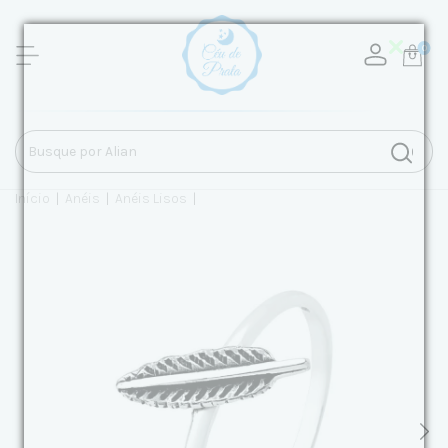
0
Início
|
Anéis
|
Anéis Lisos
|