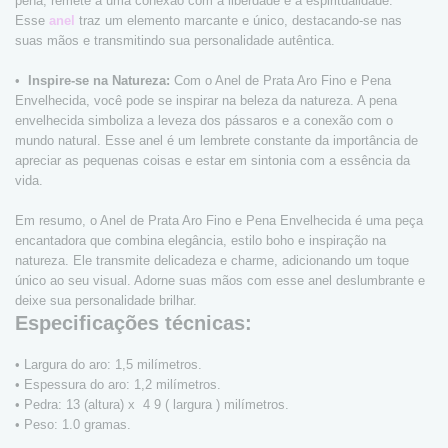
pena, remete a uma conexão com a liberdade e a espiritualidade.
Esse
anel
traz um elemento marcante e único, destacando-se nas
suas mãos e transmitindo sua personalidade autêntica.
•
Inspire-se na Natureza:
Com o Anel de Prata Aro Fino e Pena
Envelhecida, você pode se inspirar na beleza da natureza. A pena
envelhecida simboliza a leveza dos pássaros e a conexão com o
mundo natural. Esse anel é um lembrete constante da importância de
apreciar as pequenas coisas e estar em sintonia com a essência da
vida.
Em resumo, o Anel de Prata Aro Fino e Pena Envelhecida é uma peça
encantadora que combina elegância, estilo boho e inspiração na
natureza. Ele transmite delicadeza e charme, adicionando um toque
único ao seu visual. Adorne suas mãos com esse anel deslumbrante e
deixe sua personalidade brilhar.
Especificações técnicas:
• Largura do aro: 1,5 milímetros.
• Espessura do aro: 1,2 milímetros.
• Pedra: 13 (altura) x 4 9 ( largura ) milímetros.
• Peso: 1.0 gramas.