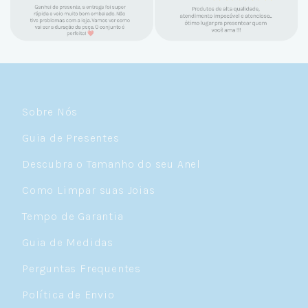
e amo demais as pratas que são lindas, tem
um brilho incrível e preço super justo. Fora
as promoções que rolam o ano inteiro. Sou
Céulover de carteirinha 💙
Sobre Nós
Guia de Presentes
Descubra o Tamanho do seu Anel
Como Limpar suas Joias
Tempo de Garantia
Guia de Medidas
Perguntas Frequentes
Política de Envio