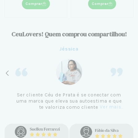
Comprar
Comprar
CeuLovers! Quem comprou compartilhou!
Aline
Me tornei cliente da Céu de Prata em
Setembro de 2024 e não me vejo
comprando em outro lugar. Eu sempre amei
Ver mais...
pratas e nunca encontrava uma loja
confiável e com jóias tão lindas até
encontrar a Céu. Atendimento
personalizado, verdadeiras jóias prata 925,
mimos e brindes incríveis. Virei cliente fiel