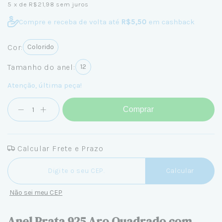
5
x de
R$21,98
sem juros
Compre e receba de volta até
R$5,50
em cashback
Cor:
Colorido
Tamanho do anel:
12
Atenção, última peça!
Comprar
Calcular Frete e Prazo
Entregas para o CEP:
Calcular
Não sei meu CEP
Anel Prata 925 Aro Quadrado com