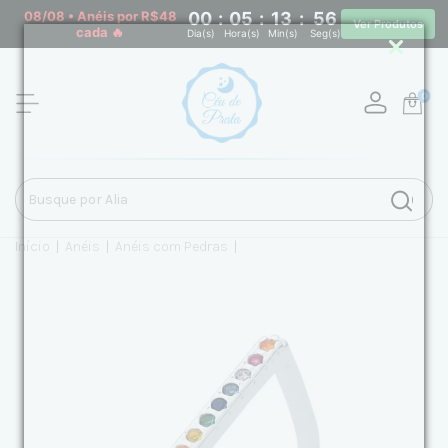
08/08 • Anéis por R$48
00
:
05
:
13
:
56
Ver Produtos
cada 🔥
Dia(s)
Hora(s)
Min(s)
Seg(s)
0
Início
|
Anéis
|
Anéis com Pedras
|