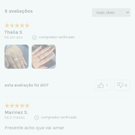
5 avaliações
Thalia S
há um ano
comprador verificado
esta avaliação foi útil?
1
0
Marinez S.
há 2 meses
comprador verificado
Presente acho que vai amar