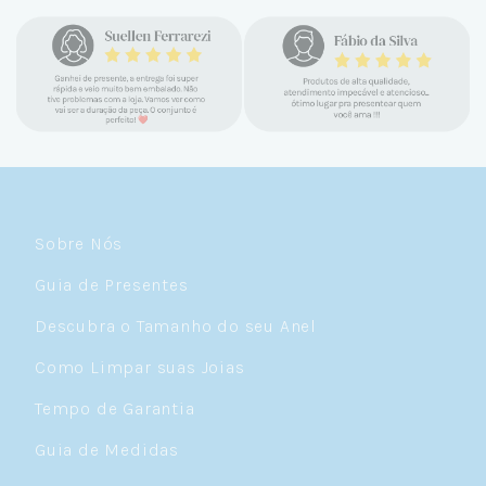
confiável e com jóias tão lindas até
encontrar a Céu. Atendimento
personalizado, verdadeiras jóias prata 925,
mimos e brindes incríveis. Virei cliente fiel
e amo demais as pratas que são lindas, tem
um brilho incrível e preço super justo. Fora
as promoções que rolam o ano inteiro. Sou
Céulover de carteirinha 💙
Sobre Nós
Guia de Presentes
Descubra o Tamanho do seu Anel
Como Limpar suas Joias
Tempo de Garantia
Guia de Medidas