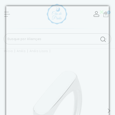
0
Início
|
Anéis
|
Anéis Lisos
|