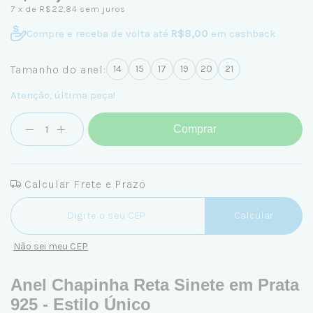
7
x de
R$22,84
sem juros
Compre e receba de volta até
R$8,00
em cashback
Tamanho do anel:
14
15
17
19
20
21
Atenção, última peça!
Comprar
Calcular Frete e Prazo
Entregas para o CEP:
Calcular
Não sei meu CEP
Anel Chapinha Reta Sinete em Prata
925 - Estilo Único