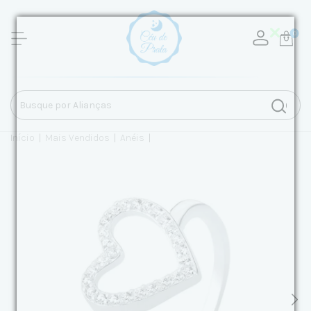
0
Início
|
Mais Vendidos
|
Anéis
|