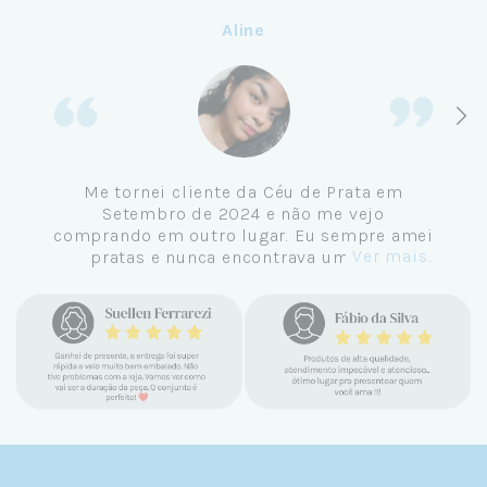
Aline
Me tornei cliente da Céu de Prata em
Setembro de 2024 e não me vejo
comprando em outro lugar. Eu sempre amei
Ver mais...
pratas e nunca encontrava uma loja
confiável e com jóias tão lindas até
encontrar a Céu. Atendimento
personalizado, verdadeiras jóias prata 925,
mimos e brindes incríveis. Virei cliente fiel
e amo demais as pratas que são lindas, tem
um brilho incrível e preço super justo. Fora
as promoções que rolam o ano inteiro. Sou
Céulover de carteirinha 💙