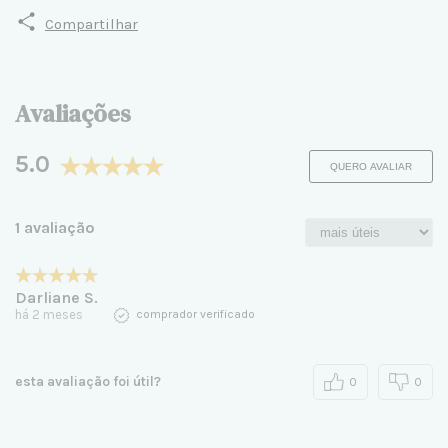
Compartilhar
Avaliações
5.0
QUERO AVALIAR
1 avaliação
Darliane S.
há 2 meses
comprador verificado
esta avaliação foi útil?
0
0