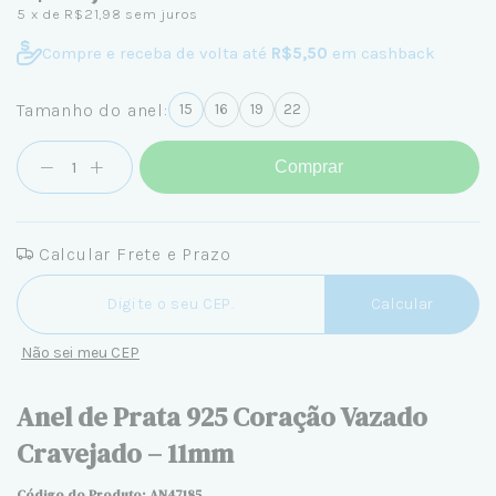
5
x de
R$21,98
sem juros
Compre e receba de volta até
R$5,50
em cashback
Tamanho do anel:
15
16
19
22
Comprar
Calcular Frete e Prazo
Entregas para o CEP:
Calcular
Não sei meu CEP
Anel de Prata 925 Coração Vazado
Cravejado – 11mm
Código do Produto: AN47185