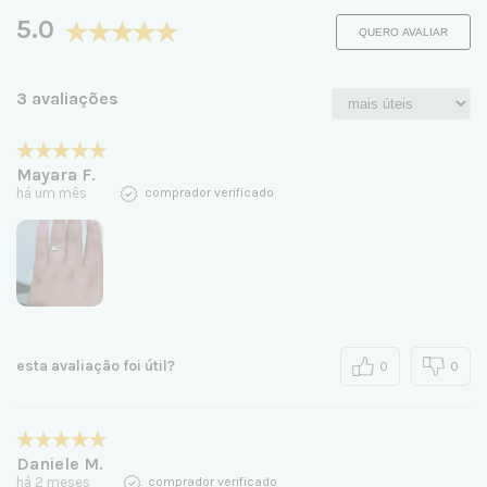
5.0
QUERO AVALIAR
3 avaliações
Mayara F.
há um mês
comprador verificado
esta avaliação foi útil?
0
0
Daniele M.
há 2 meses
comprador verificado