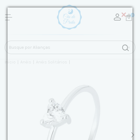
0
Início
|
Anéis
|
Anéis Solitários
|