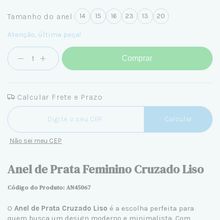
Tamanho do anel:
14
15
16
23
13
20
Atenção, última peça!
Comprar
Calcular Frete e Prazo
Entregas para o CEP:
Calcular
Não sei meu CEP
Anel de Prata Feminino Cruzado Liso
Código do Produto: AN45067
O
Anel de Prata Cruzado Liso
é a escolha perfeita para
quem busca um design moderno e minimalista. Com