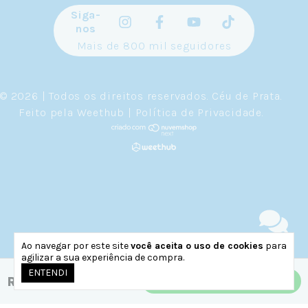
Siga-
nos
Mais de 800 mil seguidores
© 2026 | Todos os direitos reservados.
Céu de Prata
.
Feito pela
Weethub
|
Política de Privacidade
.
Ao navegar por este site
você aceita o uso de cookies
para
agilizar a sua experiência de compra.
ENTENDI
R$159,90