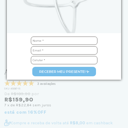
Anel de Prata Cruzado Liso
RECEBER MEU PRESENTE! ✨
3 avaliações
SKU:
45067-15
De
R$189,90
por
R$159,90
7
x de
R$22,84
sem juros
está com 16%OFF
Compre e receba de volta até
R$8,00
em cashback