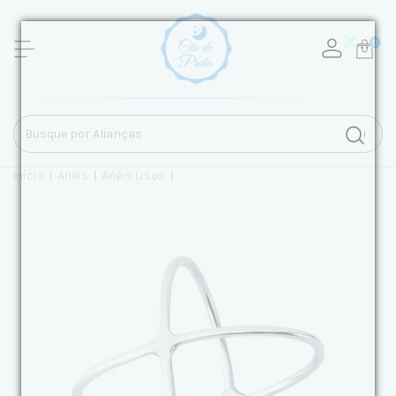
0
Início
|
Anéis
|
Anéis Lisos
|