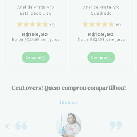
Anel de Prata Aro
Anel de Prata Aro
Estilizado Liso
Quadrado
(2)
(6)
R$199,90
R$109,90
8
x
de
R$24,99
sem juros
5
x
de
R$21,98
sem juros
Comprar
Comprar
CeuLovers! Quem comprou compartilhou!
Jéssica