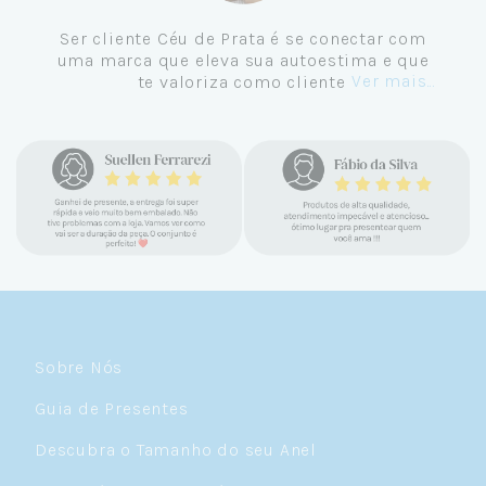
tei,
Ser cliente Céu de Prata é se conec
ndas.
uma marca que eleva sua autoestim
Ve
ra
te valoriza como cliente.
ais...
 tem
, o
tudo
vel e
meu
joias
pro
ata.
Sobre Nós
Guia de Presentes
Descubra o Tamanho do seu Anel