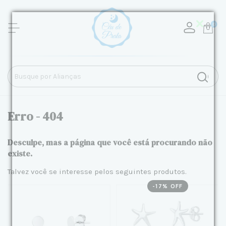
0
Erro - 404
Desculpe, mas a página que você está procurando não
existe.
Talvez você se interesse pelos seguintes produtos.
-
17
% OFF