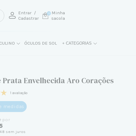
Entrar
/
Minha
0
Cadastrar
sacola
CULINO
ÓCULOS DE SOL
+ CATEGORIAS
e Prata Envelhecida Aro Corações
1 avaliação
de medidas
0
por
5
,48
sem juros