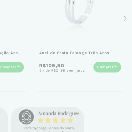
ação Aro
Anel de Prata Falange Três Aros
R$109,90
Comprar
Comprar
5
x
de
R$21,98
sem juros