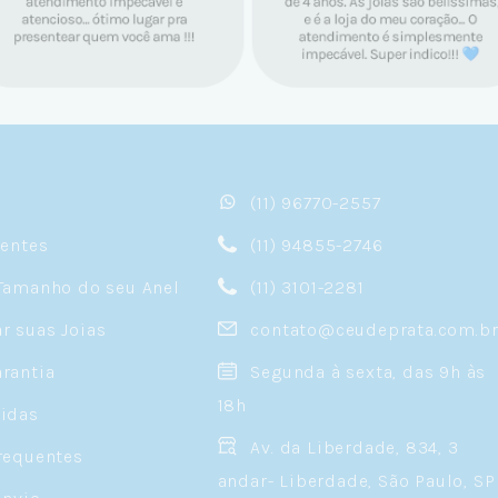
(11) 96770-2557
sentes
(11) 94855-2746
Tamanho do seu Anel
(11) 3101-2281
 suas Joias
contato@ceudeprata.com.b
rantia
Segunda à sexta, das 9h às
18h
idas
Av. da Liberdade, 834, 3
requentes
andar- Liberdade, São Paulo, SP