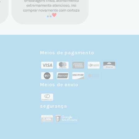
Meios de pagamento
Meios de envio
r
segurança