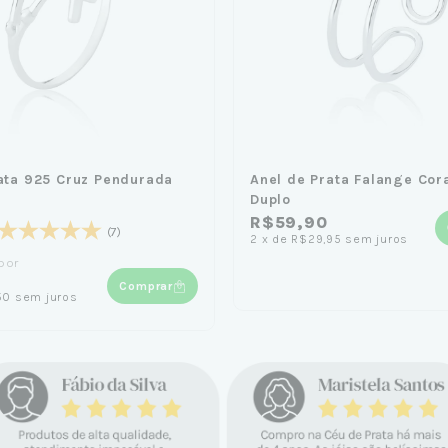
ata 925 Cruz Pendurada
Anel de Prata Falange Cor
Duplo
R$59,90
(7)
2
x
de
R$29,95
sem juros
por
Comprar
50
sem juros