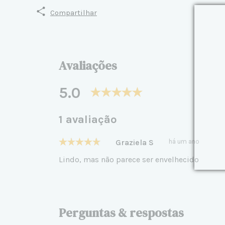
Compartilhar
Avaliações
5.0
1 avaliação
Graziela S
há um ano
Lindo, mas não parece ser envelhecido
Perguntas & respostas