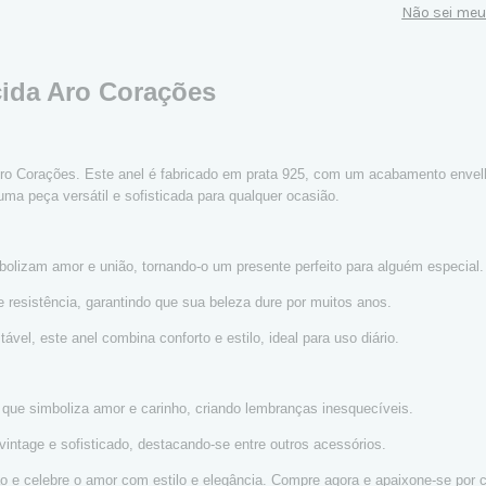
Não sei me
cida Aro Corações
ro Corações. Este anel é fabricado em prata 925, com um acabamento envelh
ma peça versátil e sofisticada para qualquer ocasião.
mbolizam amor e união, tornando-o um presente perfeito para alguém especial.
 e resistência, garantindo que sua beleza dure por muitos anos.
el, este anel combina conforto e estilo, ideal para uso diário.
ue simboliza amor e carinho, criando lembranças inesquecíveis.
intage e sofisticado, destacando-se entre outros acessórios.
o e celebre o amor com estilo e elegância. Compre agora e apaixone-se por c