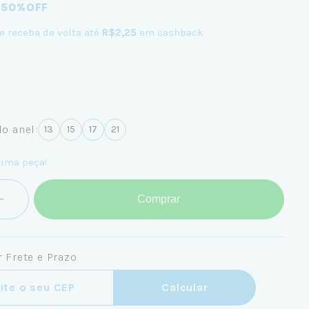
 50%OFF
e receba de volta até
R$2,25
em cashback
o anel:
13
15
17
21
tima peça!
Comprar
 Frete e Prazo
ra o CEP:
Calcular