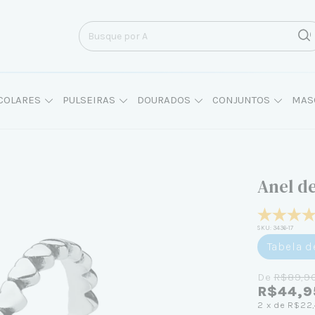
COLARES
PULSEIRAS
DOURADOS
CONJUNTOS
MAS
Anel d
SKU:
3436-17
Tabela 
De
R$89,9
R$44,9
2
x de
R$22