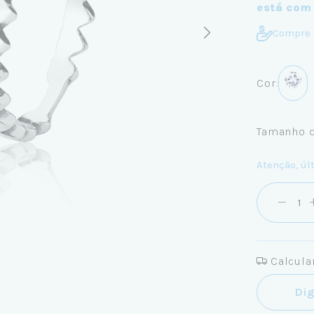
está com
Compre 
Cor:
Tamanho d
Atenção, úl
Calcular
Entregas pa