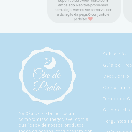
Sobre Nós
Guia de Pre
Descubra o 
Como Limpar
Tempo de Ga
Guia de Med
Na Céu de Prata, temos um
compromisso inegociável com a
Perguntas F
qualidade de nossos produtos.
Todos os nossos itens passam por