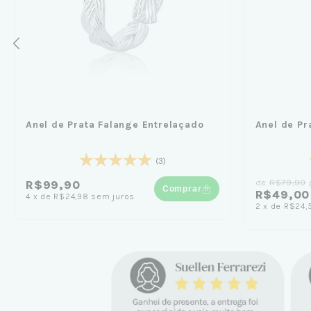
Anel de Prata Falange Entrelaçado
Anel de Pr
(3)
de
R$79,90
R$99,90
Comprar
R$49,00
4
x
de
R$24,98
sem juros
2
x
de
R$24,