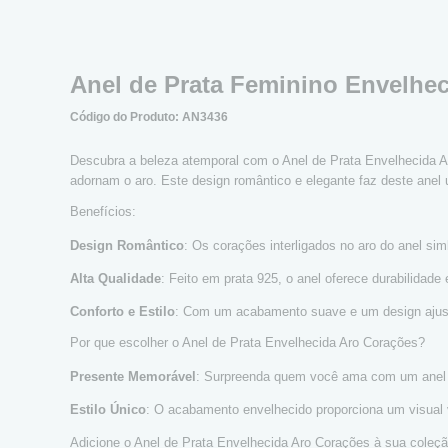
Anel de Prata Feminino Envelhe
Código do Produto: AN3436
Descubra a beleza atemporal com o Anel de Prata Envelhecida A
adornam o aro. Este design romântico e elegante faz deste anel u
Benefícios:
Design Romântico
: Os corações interligados no aro do anel si
Alta Qualidade
: Feito em prata 925, o anel oferece durabilidade
Conforto e Estilo
: Com um acabamento suave e um design ajustáv
Por que escolher o Anel de Prata Envelhecida Aro Corações?
Presente Memorável
: Surpreenda quem você ama com um anel q
Estilo Único
: O acabamento envelhecido proporciona um visual v
Adicione o Anel de Prata Envelhecida Aro Corações à sua coleçã