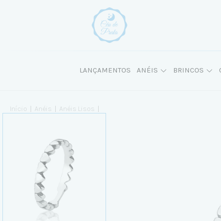
LANÇAMENTOS
ANÉIS
BRINCOS
Início
|
Anéis
|
Anéis Lisos
|