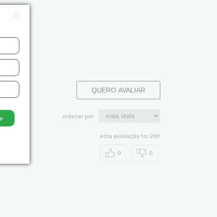
QUERO AVALIAR
ordenar por
✨
esta avaliação foi útil?
0
0