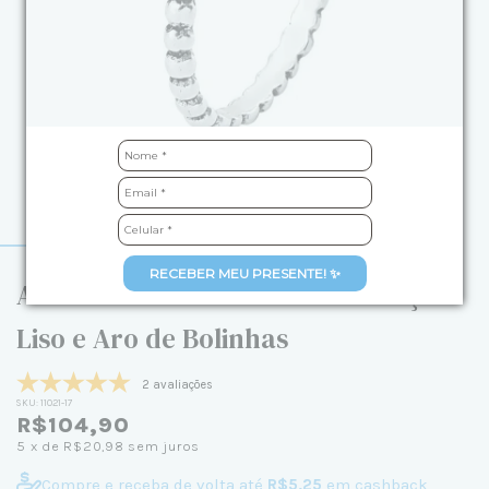
RECEBER MEU PRESENTE! ✨
Anel de Prata Envelhecida Coração
Liso e Aro de Bolinhas
2 avaliações
SKU:
11021-17
R$104,90
5
x de
R$20,98
sem juros
Compre e receba de volta até
R$5,25
em cashback