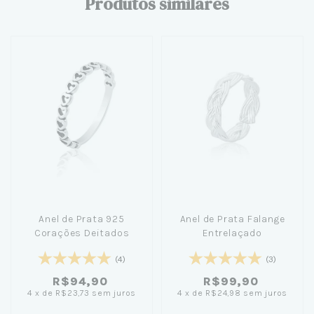
Produtos similares
Anel de Prata 925
Anel de Prata Falange
Corações Deitados
Entrelaçado
(4)
(3)
R$94,90
R$99,90
4
x
de
R$23,73
sem juros
4
x
de
R$24,98
sem juros