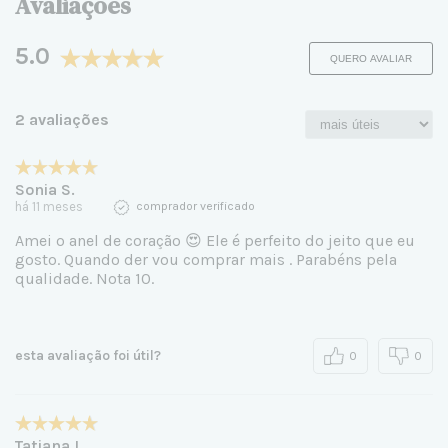
Avaliações
5.0
QUERO AVALIAR
2 avaliações
Sonia S.
há 11 meses
comprador verificado
Amei o anel de coração 😍 Ele é perfeito do jeito que eu
gosto. Quando der vou comprar mais . Parabéns pela
qualidade. Nota 10.
esta avaliação foi útil?
0
0
Tatiana L.