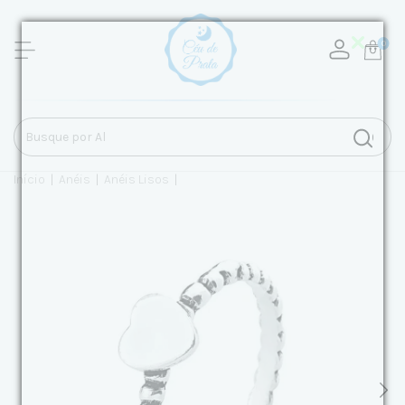
0
Início
|
Anéis
|
Anéis Lisos
|