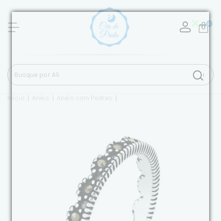
0
Início
|
Anéis
|
Anéis com Pedras
|