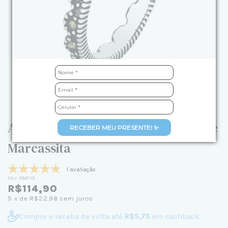
Anel de Prata Envelhecida Pontos de
RECEBER MEU PRESENTE! ✨
Marcassita
1 avaliação
SKU:
11847-15
R$114,90
5
x de
R$22,98
sem juros
Compre e receba de volta até
R$5,75
em cashback