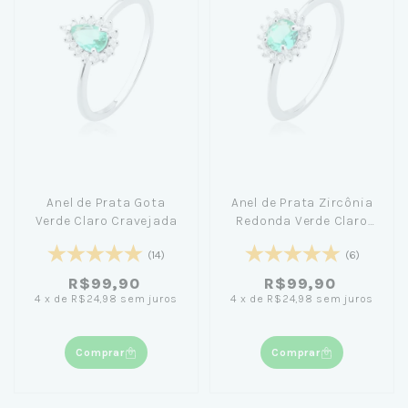
Anel de Prata Gota
Anel de Prata Zircônia
Verde Claro Cravejada
Redonda Verde Claro
Cravejada
(14)
(6)
R$99,90
R$99,90
4
x
de
R$24,98
sem juros
4
x
de
R$24,98
sem juros
Comprar
Comprar