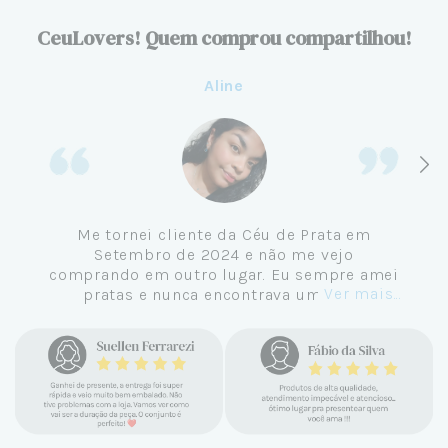
CeuLovers! Quem comprou compartilhou!
Aline
Me tornei cliente da Céu de Prata em
Setembro de 2024 e não me vejo
comprando em outro lugar. Eu sempre amei
Ver mais...
pratas e nunca encontrava uma loja
confiável e com jóias tão lindas até
encontrar a Céu. Atendimento
personalizado, verdadeiras jóias prata 925,
mimos e brindes incríveis. Virei cliente fiel
e amo demais as pratas que são lindas, tem
um brilho incrível e preço super justo. Fora
as promoções que rolam o ano inteiro. Sou