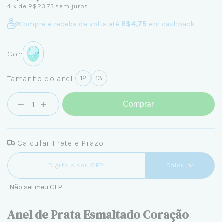
4
x de
R$23,73
sem juros
Compre e receba de volta até
R$4,75
em cashback
Cor:
Tamanho do anel:
12
13
Comprar
Calcular Frete e Prazo
Entregas para o CEP:
Calcular
Não sei meu CEP
Anel de Prata Esmaltado Coração