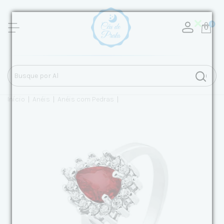
0
Início
|
Anéis
|
Anéis com Pedras
|