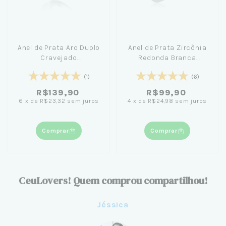
Anel de Prata Aro Duplo
Anel de Prata Zircônia
Cravejado
Redonda Branca
Entrelaçados
Cravejada
(1)
(6)
R$139,90
R$99,90
6
x
de
R$23,32
sem juros
4
x
de
R$24,98
sem juros
Comprar
Comprar
CeuLovers! Quem comprou compartilhou!
e
Eve