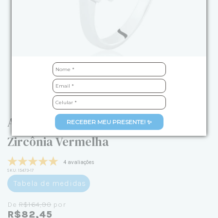
Anel de Prata Gota Cravejada
RECEBER MEU PRESENTE! ✨
Zircônia Vermelha
4 avaliações
SKU:
15473-17
Tabela de medidas
De
R$164,90
por
R$82,45