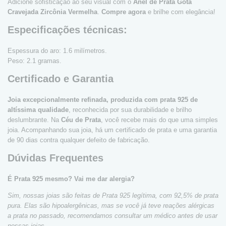
Adicione sofisticação ao seu visual com o
Anel de Prata Gota
Cravejada Zircônia Vermelha
.
Compre agora
e brilhe com elegância!
Especificações técnicas:
Espessura do aro: 1.6 milímetros.
Peso: 2.1 gramas.
Certificado e Garantia
Joia excepcionalmente refinada, produzida com prata 925 de
altíssima qualidade
, reconhecida por sua durabilidade e brilho
deslumbrante. Na
Céu de Prata
, você recebe mais do que uma simples
joia. Acompanhando sua joia, há um certificado de prata e uma garantia
de 90 dias contra qualquer defeito de fabricação.
Dúvidas Frequentes
É Prata 925 mesmo? Vai me dar alergia?
Sim, nossas joias são feitas de Prata 925 legítima, com 92,5% de prata
pura. Elas são hipoalergênicas, mas se você já teve reações alérgicas
a prata no passado, recomendamos consultar um médico antes de usar
nossas joias.