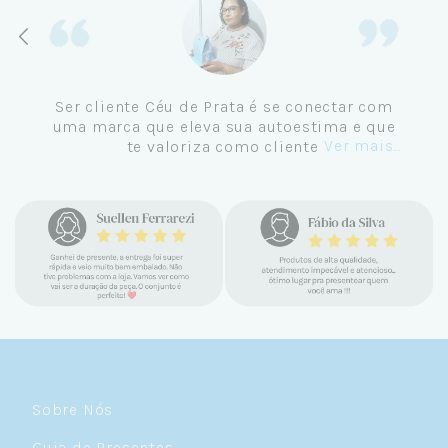
 Céu de Prata em
Conheci a Céu de Prat
 e não me vejo
tem joias para todos o
gar. Eu sempre amei
Comecei a acompan
Ver mais...
ntrava uma loja
compra e amei pelo 
s tão lindas até
com os clientes, o
 Atendimento
cuidado e capricho 
ras jóias prata 925,
bem embalado, com um
s. Virei cliente fiel
a entrega é rápida
que são lindas, tem
primeiro pedido amei
ço super justo. Fora
e continuam lindas
 o ano inteiro. Sou
sempre e super reco
teirinha 💙
Sobre Nós
Guia de Presentes