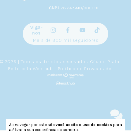
CNPJ
26.247.418/0001-91
Siga-
nos
Mais de 800 mil seguidores
© 2026 | Todos os direitos reservados.
Céu de Prata
.
Feito pela
Weethub
|
Política de Privacidade
.
Ao navegar por este site
você aceita o uso de cookies
para
agilizar a sua experiência de compra.