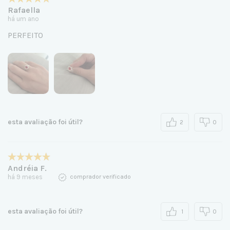
Rafaella
há um ano
PERFEITO
esta avaliação foi útil?
2
0
Andréia F.
há 9 meses
comprador verificado
esta avaliação foi útil?
1
0